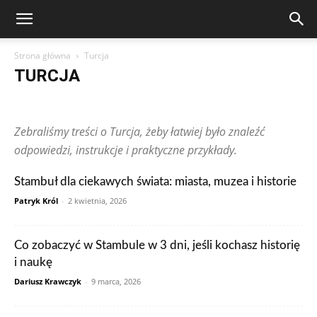
Strona główna
Turcja
TURCJA
Arabia Saudyjska
Argentyna
Australia
Austria
Brazylia
Chiny
Chorwacja
Czechy
Dominikana
Egipt
Finlandia
Zebraliśmy treści o Turcja, żeby łatwiej było znaleźć
Francja
Grecja
Gwatemala
Hiszpania
Holandia
Hongkong
Indie
Indonezja
Irlandia
Japonia
Kanada
Kolumbia
odpowiedzi, instrukcje i praktyczne przykłady.
Korea Południowa
Makau
Malezja
Maroko
Meksyk
Niemcy
Norwegia
Nowa Zelandia
Peru
Polska
Portugalia
Stambuł dla ciekawych świata: miasta, muzea i historie
Rosja
RPA
Rumunia
Singapur
Stany Zjednoczone
Patryk Król
-
2 kwietnia, 2026
Szwajcaria
Szwecja
Tajlandia
Tunezja
Turcja
Ukraina
Węgry
Wielka Brytania
Wietnam
Włochy
Wpisy czytelników
Zjednoczone Emiraty Arabskie
Co zobaczyć w Stambule w 3 dni, jeśli kochasz historię
i naukę
Dariusz Krawczyk
-
9 marca, 2026