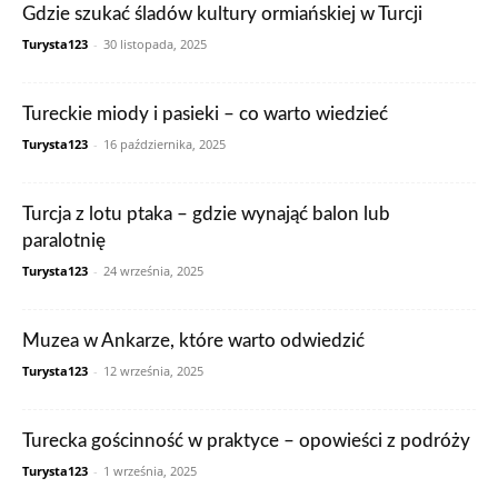
Gdzie szukać śladów kultury ormiańskiej w Turcji
Turysta123
-
30 listopada, 2025
Tureckie miody i pasieki – co warto wiedzieć
Turysta123
-
16 października, 2025
Turcja z lotu ptaka – gdzie wynająć balon lub
paralotnię
Turysta123
-
24 września, 2025
Muzea w Ankarze, które warto odwiedzić
Turysta123
-
12 września, 2025
Turecka gościnność w praktyce – opowieści z podróży
Turysta123
-
1 września, 2025