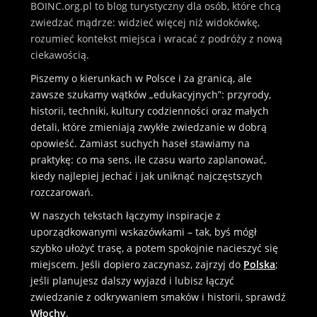
BOINC.org.pl to blog turystyczny dla osób, które chcą
zwiedzać mądrze: widzieć więcej niż widokówkę,
rozumieć kontekst miejsca i wracać z podróży z nową
ciekawością.
Piszemy o kierunkach w Polsce i za granicą, ale
zawsze szukamy wątków „edukacyjnych”: przyrody,
historii, techniki, kultury codzienności oraz małych
detali, które zmieniają zwykłe zwiedzanie w dobrą
opowieść. Zamiast suchych haseł stawiamy na
praktykę: co ma sens, ile czasu warto zaplanować,
kiedy najlepiej jechać i jak uniknąć najczęstszych
rozczarowań.
W naszych tekstach łączymy inspiracje z
uporządkowanymi wskazówkami – tak, byś mógł
szybko ułożyć trasę, a potem spokojnie nacieszyć się
miejscem. Jeśli dopiero zaczynasz, zajrzyj do
Polska
;
jeśli planujesz dalszy wyjazd i lubisz łączyć
zwiedzanie z odkrywaniem smaków i historii, sprawdź
Włochy
.