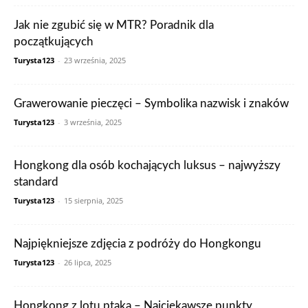
Jak nie zgubić się w MTR? Poradnik dla
początkujących
Turysta123
-
23 września, 2025
Grawerowanie pieczęci – Symbolika nazwisk i znaków
Turysta123
-
3 września, 2025
Hongkong dla osób kochających luksus – najwyższy
standard
Turysta123
-
15 sierpnia, 2025
Najpiękniejsze zdjęcia z podróży do Hongkongu
Turysta123
-
26 lipca, 2025
Hongkong z lotu ptaka – Najciekawsze punkty