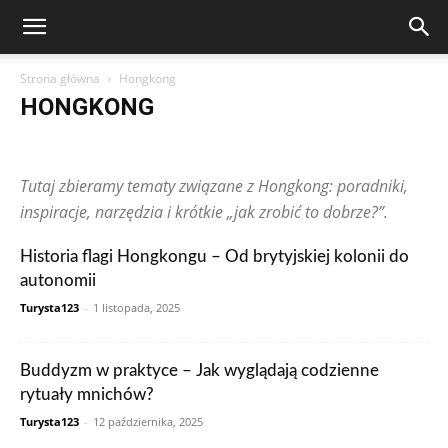
Strona główna
Hongkong
HONGKONG
Arabia Saudyjska
Argentyna
Australia
Austria
Brazylia
Chiny
Chorwacja
Czechy
Dominikana
Egipt
Finlandia
Tutaj zbieramy tematy związane z Hongkong: poradniki,
Francja
Grecja
Gwatemala
Hiszpania
Holandia
Hongkong
Indie
Indonezja
Irlandia
Japonia
Kanada
Kolumbia
inspiracje, narzędzia i krótkie „jak zrobić to dobrze?”.
Korea Południowa
Makau
Malezja
Maroko
Meksyk
Niemcy
Norwegia
Nowa Zelandia
Peru
Polska
Portugalia
Historia flagi Hongkongu – Od brytyjskiej kolonii do
Rosja
RPA
Rumunia
Singapur
Stany Zjednoczone
autonomii
Szwajcaria
Szwecja
Tajlandia
Tunezja
Turcja
Ukraina
Węgry
Wielka Brytania
Wietnam
Włochy
Wpisy czytelników
Turysta123
-
1 listopada, 2025
Zjednoczone Emiraty Arabskie
Buddyzm w praktyce – Jak wyglądają codzienne
rytuały mnichów?
Turysta123
-
12 października, 2025