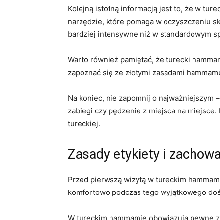
Kolejną istotną informacją‌ jest to, że ‍w
narzędzie, które pomaga w oczyszczeniu skóry
bardziej intensywne niż w‍ standardowym s
Warto również pamiętać, że ⁣turecki‍ hammam
zapoznać⁤ się ze złotymi‍ zasadami hammamu,
Na koniec, nie zapomnij ‍o najważniejszym –
zabiegi czy pędzenie z⁢ miejsca na miejsce.
tureckiej.
Zasady ​etykiety i zacho
Przed​ pierwszą⁤ wizytą w tureckim hammami
komfortowo⁢ podczas ⁤tego​ wyjątkowego do
W⁣ tureckim hammamie obowiązują pewne ‍zas