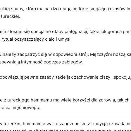
kiej ​sauny, która ma bardzo ‌długą historię sięgającą czasów Im
 tureckiej.
 stosuje się specjalne etapy pielęgnacji, ‌takie ‍jak gorąca ‍par
rytuał ⁤oczyszczający ⁤ciało⁤ i umysł.
leży ‌zaopatrzyć się w odpowiedni ⁣strój. ‌Mężczyźni noszą ka
zapewniają intymność podczas zabiegów.
bowiązują⁣ pewne zasady, takie jak zachowanie⁤ ciszy‍ i spokoju
e z​ tureckiego⁣ hammamu ⁤ma⁤ wiele korzyści dla zdrowia, takich
apięcia mięśniowego.
‍ tureckim hammamie warto ​zapoznać się z tradycją ‍i zasadami t