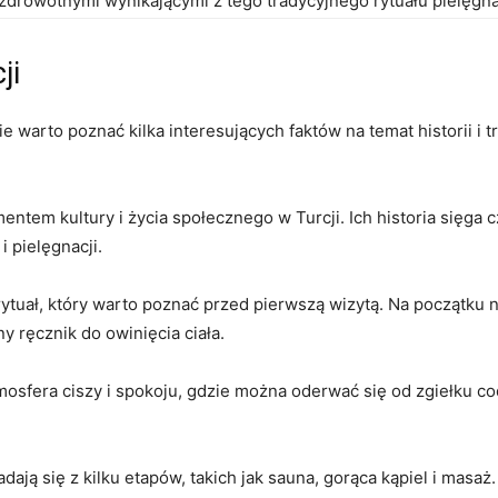
zdrowotnymi​ wynikającymi z tego ⁤tradycyjnego‌ rytuału⁣ pielęgn
ji
warto poznać‍ kilka interesujących faktów​ na temat historii i tr
tem kultury i życia społecznego ⁢w⁣ Turcji. Ich historia sięga
​ pielęgnacji.
ał, który warto poznać przed pierwszą ​wizytą. Na początku nal
y ręcznik do owinięcia ciała.
fera ciszy i spokoju, gdzie można‍ oderwać się od zgiełku co
ją się z kilku etapów,⁣ takich jak sauna, gorąca kąpiel ⁣i masaż