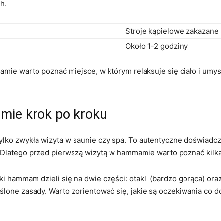
h.
Stroje kąpielowe zakazane
Około ‍1-2 godziny
ie ‍warto poznać miejsce, w którym relaksuje się ciało i umysł o
mie krok po kroku
tylko zwykła wizyta w saunie czy spa. To autentyczne doświadcze
i.⁢ Dlatego przed pierwszą wizytą w hammamie warto poznać kilka
i‌ hammam dzieli się⁢ na⁢ dwie części: otakli ‍(bardzo gorąca) or
lone⁤ zasady. Warto zorientować się, jakie są oczekiwania co⁣ do