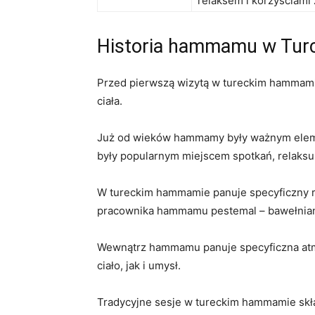
relaksem i korzyściami 
Historia⁢ hammamu w Turc
Przed pierwszą wizytą w⁢ tureckim hammamie​ 
ciała.
Już od‍ wieków⁣ hammamy były ważnym elemen
były popularnym miejscem spotkań,‍ relaksu i
W tureckim hammamie panuje specyficzny rytu
‌pracownika ⁤hammamu‌ pestemal – ⁣bawełnian
Wewnątrz hammamu panuje specyficzna atmos
ciało, jak i umysł.
Tradycyjne sesje w tureckim ​hammamie składa