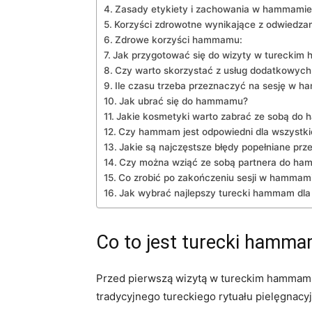
Zasady ​etykiety i zachowania ‌w hammamie
Korzyści zdrowotne wynikające z​ odwied
Zdrowe‌ korzyści hammamu:
Jak przygotować się ⁢do wizyty w turecki
Czy warto skorzystać z usług⁢ dodatkowy
Ile czasu trzeba przeznaczyć ‌na sesję w ⁢
Jak⁤ ubrać⁣ się‍ do ⁣hammamu?
Jakie kosmetyki​ warto zabrać ze sobą ​do
Czy hammam jest odpowiedni dla wszystki
Jakie są‌ najczęstsze błędy popełniane pr
Czy można wziąć ze sobą partnera do ‌h
Co zrobić po zakończeniu sesji w hammam
Jak wybrać ​najlepszy‍ turecki hammam⁢ dla 
Co to jest⁢ turecki hamm
Przed⁣ pierwszą wizytą‌ w tureckim ​hammami
tradycyjnego tureckiego rytuału ⁢pielęgnacy