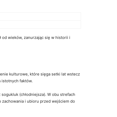
d wieków, zanurzając‌ się w historii i
nie kulturowe, które sięga‍ setki lat wstecz
 istotnych faktów.
az⁤ sogukluk (chłodniejsza). W obu strefach
 ‌zachowania i ubioru​ przed wejściem⁣ do