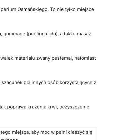
perium Osmańskiego.​ To​ nie ⁢tylko miejsce
a, gommage (peeling ciała),​ a także masaż.
wałek⁢ materiału ‌zwany pestemal, natomiast
, szacunek dla innych osób korzystających z
 ⁤jak poprawa krążenia krwi, oczyszczenie
ego‍ miejsca, aby ⁢móc w pełni cieszyć się