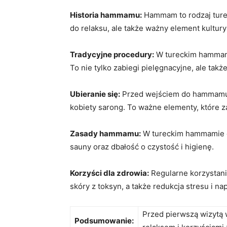
Historia hammamu:
Hammam to rodzaj​ turec
⁣do relaksu, ⁣ale także ważny element kultury
Tradycyjne ​procedury:
⁢W tureckim hammamie
To⁢ nie tylko zabiegi pielęgnacyjne,‌ ale także 
Ubieranie się:
Przed wejściem do‍ hammamu na
kobiety sarong. To ważne elementy, które 
Zasady hammamu:
‌W tureckim‌ hammamie o
sauny oraz dbałość o czystość i higienę.
Korzyści dla⁣ zdrowia:
Regularne ‍korzystani
skóry z toksyn, a także⁣ redukcja stresu i n
Przed pierwszą wizytą w
Podsumowanie: