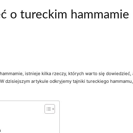
eć o tureckim hammamie 
hammamie, istnieje ⁣kilka rzeczy, których warto się ⁣dowiedzieć,‌
‍W dzisiejszym ‌artykule ​odkryjemy‍ tajniki tureckiego hammamu
u