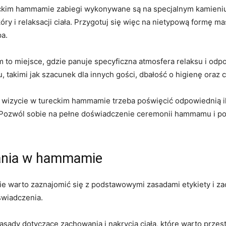
 tureckim hammamie zabiegi wykonywane są na specjalnym ​kamien
 ‍i relaksacji ciała. Przygotuj się⁢ więc‌ na nietypową formę ma
pa.
 to‍ miejsce, gdzie panuje⁤ specyficzna⁢ atmosfera relaksu i od
 takimi jak szacunek dla‍ innych gości, dbałość o higienę oraz ‍
 wizycie w tureckim hammamie trzeba poświęcić odpowiednią ilość
 Pozwól sobie na pełne doświadczenie ceremonii‌ hammamu i pozwó
wania ‌w hammamie
e warto zaznajomić się z podstawowymi zasadami etykiety i ‌za
świadczenia.
ady dotyczące zachowania‍ i nakrycia ciała, które warto przes