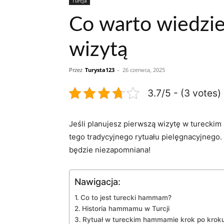
Turcja
Co warto wiedzi
wizytą
Przez
Turysta123
-
26 czerwca, 2025
3.7/5 - (3 votes)
Jeśli⁣ planujesz pierwszą wizytę w tureckim 
‍tego tradycyjnego rytuału pielęgnacyjnego. 
będzie ​niezapomniana!
Nawigacja:
Co to jest⁢ turecki hammam?
Historia⁢ hammamu w Turcji
Rytuał w tureckim⁣ hammamie krok po krok