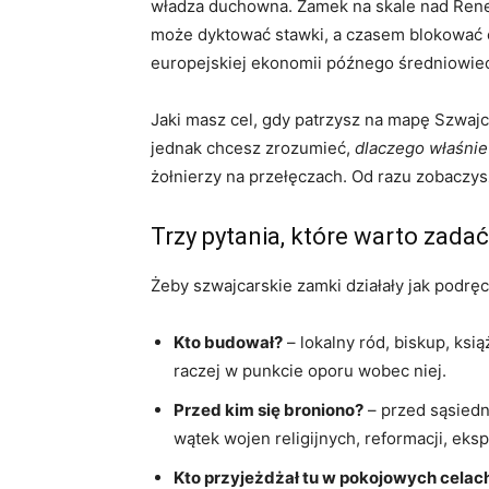
władza duchowna. Zamek na skale nad Rene
może dyktować stawki, a czasem blokować ca
europejskiej ekonomii późnego średniowiec
Jaki masz cel, gdy patrzysz na mapę Szwajcar
jednak chcesz zrozumieć,
dlaczego właśnie 
żołnierzy na przełęczach. Od razu zobaczys
Trzy pytania, które warto zada
Żeby szwajcarskie zamki działały jak podręc
Kto budował?
– lokalny ród, biskup, ksi
raczej w punkcie oporu wobec niej.
Przed kim się broniono?
– przed sąsiedn
wątek wojen religijnych, reformacji, eksp
Kto przyjeżdżał tu w pokojowych celac