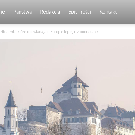
ie
Państwa
Redakcja
Spis Treści
Kontakt
rii: zamki, które opowiadają o Europie lepiej niż podręcznik