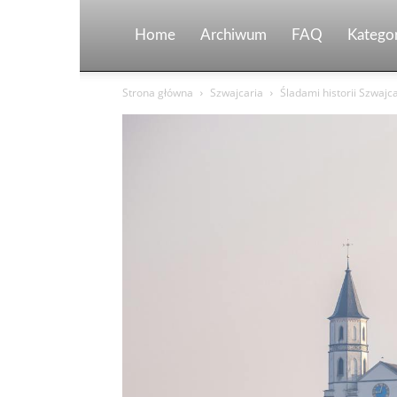
Home
Archiwum
FAQ
Kategor
Strona główna
Szwajcaria
Śladami historii Szwajca