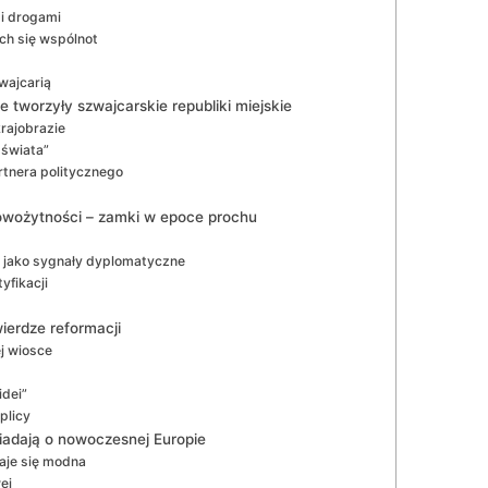
 i drogami
h się wspólnot
wajcarią
 tworzyły szwajcarskie republiki miejskie
rajobrazie
 świata”
rtnera politycznego
owożytności – zamki w epoce prochu
 jako sygnały dyplomatyczne
yfikacji
wierdze reformacji
ej wiosce
idei”
plicy
iadają o nowoczesnej Europie
aje się modna
ej