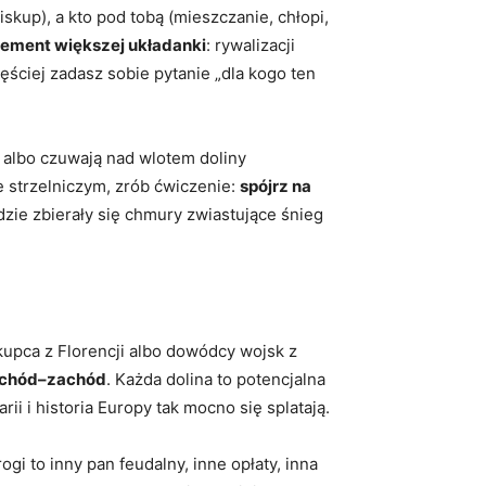
iskup), a kto pod tobą (mieszczanie, chłopi,
lement większej układanki
: rywalizacji
ęściej zadasz sobie pytanie „dla kogo ten
, albo czuwają nad wlotem doliny
e strzelniczym, zrób ćwiczenie:
spójrz na
zie zbierały się chmury zwiastujące śnieg
upca z Florencji albo dowódcy wojsk z
wschód–zachód
. Każda dolina to potencjalna
ii i historia Europy tak mocno się splatają.
ogi to inny pan feudalny, inne opłaty, inna