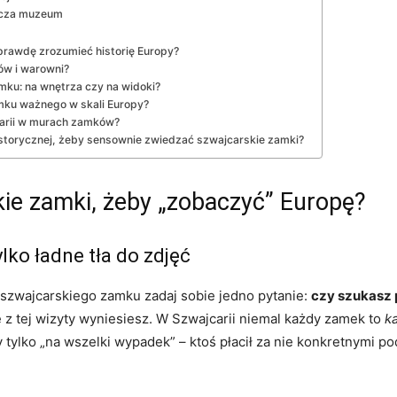
racza muzeum
prawdę zrozumieć historię Europy?
ów i warowni?
ku: na wnętrza czy na widoki?
amku ważnego w skali Europy?
carii w murach zamków?
storycznej, żeby sensownie zwiedzać szwajcarskie zamki?
kie zamki, żeby „zobaczyć” Europę?
ylko ładne tła do zdjęć
szwajcarskiego zamku zadaj sobie jedno pytanie:
czy szukasz p
 z tej wizyty wyniesiesz. W Szwajcarii niemal każdy zamek to
k
ły tylko „na wszelki wypadek” – ktoś płacił za nie konkretnymi p