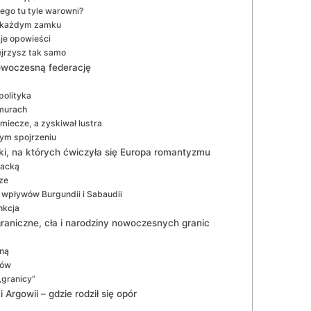
ego tu tyle warowni?
zy każdym zamku
je opowieści
ejrzysz tak samo
nowoczesną federację
polityka
 murach
 miecze, a zyskiwał lustra
nym spojrzeniu
ki, na których ćwiczyła się Europa romantyzmu
racką
ze
wpływów Burgundii i Sabaudii
nkcja
aniczne, cła i narodziny nowoczesnych granic
lną
sów
„granicy”
Argowii – gdzie rodził się opór