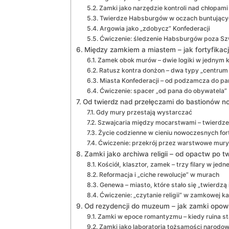
Zamki jako narzędzie kontroli nad chłopami
Twierdze Habsburgów w oczach buntującyc
Argowia jako „zdobycz” Konfederacji
Ćwiczenie: śledzenie Habsburgów poza Sz
Między zamkiem a miastem – jak fortyfikacje
Zamek obok murów – dwie logiki w jednym k
Ratusz kontra donżon – dwa typy „centrum
Miasta Konfederacji – od podzamcza do pa
Ćwiczenie: spacer „od pana do obywatela”
Od twierdz nad przełęczami do bastionów n
Gdy mury przestają wystarczać
Szwajcaria między mocarstwami – twierdze
Życie codzienne w cieniu nowoczesnych fort
Ćwiczenie: przekrój przez warstwowe mury
Zamki jako archiwa religii – od opactw po t
Kościół, klasztor, zamek – trzy filary w jedn
Reformacja i „ciche rewolucje” w murach
Genewa – miasto, które stało się „twierdzą 
Ćwiczenie: „czytanie religii” w zamkowej ka
Od rezydencji do muzeum – jak zamki opow
Zamki w epoce romantyzmu – kiedy ruina st
Zamki jako laboratoria tożsamości narodow