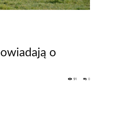
powiadają o
91
0