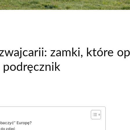
Szwajcarii: zamki, które o
ż podręcznik
obaczyć” Europę?
 do zdjęć