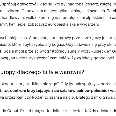
spróbuj odtworzyć układ sił: kto był nad tobą (cesarz, książę, b
d Jeziorem Genewskim nie jest tylko lokalną ciekawostką. To
e
 handlowych, walk o kontrolę nad przełęczami alpejskimi. Im cz
m?”, tym lepiej zobaczysz europejską skalę wydarzeń.
ych miejscach. Albo pilnują przeprawy przez rzekę czy jezioro
iasto, które zbyt szybko się bogaci. Gdy ustawisz się przy okni
t
. Gdzie mógł przejść wróg? Którędy sunęły wozy kupieckie? Gd
ową „atrakcję turystyczną” zamienić w żywą lekcję geopolityki.
uropy: dlaczego tu tyle warowni?
sokogórskim „środkiem niczego”. Gdy jednak spojrzysz oczami k
obraz:
centrum krzyżujących się szlaków północ–południe i 
wa przez Ren czy Rodan to szansa na cło. Dlatego zamki Szwajcar
do Genui. Przed tobą serie dolin, rzek, jezior. Każdy odcinek dr