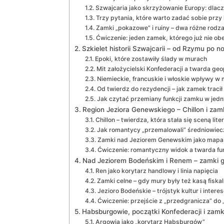
Szwajcaria jako skrzyżowanie Europy: dlacz
Trzy pytania, które warto zadać sobie pr
Zamki „pokazowe” i ruiny – dwa różne rodza
Ćwiczenie: jeden zamek, którego już nie ob
Szkielet historii Szwajcarii – od Rzymu po 
Epoki, które zostawiły ślady w murach
Mit założycielski Konfederacji a twarda geo
Niemieckie, francuskie i włoskie wpływy w
Od twierdz do rezydencji – jak zamek tracił
Jak czytać przemiany funkcji zamku w jed
Region Jeziora Genewskiego – Chillon i zam
Chillon – twierdza, która stała się sceną lite
Jak romantycy „przemalowali” średniowiec
Zamki nad Jeziorem Genewskim jako mapa 
Ćwiczenie: romantyczny widok a twarda fu
Nad Jeziorem Bodeńskim i Renem – zamki gr
Ren jako korytarz handlowy i linia napięcia
Zamki celne – gdy mury były też kasą fiska
Jezioro Bodeńskie – trójstyk kultur i intere
Ćwiczenie: przejście z „przedgranicza” do 
Habsburgowie, początki Konfederacji i zamki 
Argowia jako „korytarz Habsburgów”