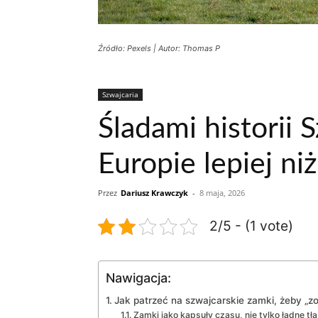
Źródło: Pexels | Autor: Thomas P
Szwajcaria
Śladami historii 
Europie lepiej ni
Przez
Dariusz Krawczyk
-
8 maja, 2026
2/5 - (1 vote)
Nawigacja:
Jak patrzeć na szwajcarskie zamki, żeby „z
Zamki jako kapsuły czasu, nie tylko ładne tła