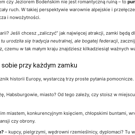
m czy Jeziorem Bodeńskim nie jest romantyczną ruiną – to
pu
ły ruch. W takiej perspektywie warownie alpejskie i przełęcze 
za i nowożytności.
ii? Jeśli chcesz „zaliczyć” jak najwięcej atrakcji, zamki będą d
tu urodziła się tradycja neutralnej, ale bogatej federacji
, zaczn
z, czemu w tak małym kraju znajdziesz kilkadziesiąt ważnych w
ć sobie przy każdym zamku
znik historii Europy, wystarczą trzy proste pytania pomocnicze. 
ążę, Habsburgowie, miasto? Od tego zależy, czy stoisz w miejscu,
im miastem, konkurencyjnym księciem, chłopskimi buntami, wro
ansji czy obrony.
h?
– kupcy, pielgrzymi, wędrowni rzemieślnicy, dyplomaci? Tu wi