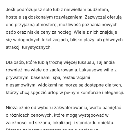
Jeśli podróżujesz ⁤solo lub‍ z niewielkim budżetem,
hostele są doskonałym rozwiązaniem. Zazwyczaj oferują
one przyjazną atmosferę, ⁢możliwość poznania ⁣nowych
‌osób oraz niskie ceny za nocleg. Wiele⁤ z nich znajduje
się ⁢w dogodnych ‍lokalizacjach, blisko plaży lub głównych
atrakcji turystycznych.
Dla‌ osób, które lubią trochę⁢ więcej luksusu, Tajlandia
‍również ma wiele⁣ do zaoferowania. Luksusowe wille​ z
prywatnymi ⁤basenami, spa, restauracjami⁣ i
niesamowitymi widokami na⁣ morze są dostępne dla tych,
którzy chcą spędzić urlop w pełnym komforcie i ⁢elegancji.
Niezależnie od‍ wyboru ⁣zakwaterowania, warto ​pamiętać
o różnicach cenowych, które mogą występować w
zależności od sezonu, lokalizacji i standardu obiektu.