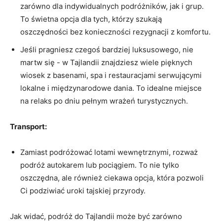
zarówno dla indywidualnych ‍podróżników, jak i grup.
To świetna‌ opcja dla tych, którzy​ szukają
oszczędności bez konieczności rezygnacji z komfortu.
Jeśli‌ pragniesz czegoś bardziej luksusowego,⁢ nie
‌martw się ⁣- w Tajlandii znajdziesz wiele‌ pięknych⁢
wiosek ⁣z basenami, spa i restauracjami serwującymi
lokalne⁣ i międzynarodowe dania.⁢ To idealne miejsce
na relaks po dniu‌ pełnym wrażeń turystycznych.
Transport:
Zamiast⁤ podróżować lotami wewnętrznymi, rozważ‍
podróż autokarem lub ⁣pociągiem. To nie tylko
oszczędna, ‍ale również ciekawa opcja, która pozwoli
Ci ​podziwiać ⁤uroki tajskiej⁤ przyrody.
Jak widać, podróż do Tajlandii ⁣może być zarówno