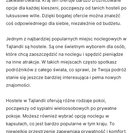
zakwaterowania. Kraj ten⁤ oferuje bardzo zróżnicowane
opcje ⁢dla⁣ każdej ⁤kieszeni, począwszy⁣ od tanich hosteli⁣ po
​luksusowe wille. Dzięki bogatej ofercie można znaleźć⁣
coś odpowiedniego‌ dla siebie, ⁣niezależnie ⁤od budżetu.
Jednym ‌z najbardziej popularnych miejsc noclegowych w
Tajlandii ⁢są hostele.‌ Są one świetnym wyborem ‍dla osób,
które chcą zaoszczędzić⁢ na ⁢noclegu i ⁢spędzić pieniądze
na inne atrakcje. W takich miejscach często spotkasz
podróżników z całego świata, co ​sprawi,‍ że Twoja podróż
⁢stanie się jeszcze bardziej interesująca i​ pełna nowych
znajomości.
Hostele w Tajlandii oferują różne rodzaje pokoi,​
począwszy od sypialni wieloosobowych po prywatne⁢
pokoje. ⁤Możesz również ⁢wybrać opcję⁤ noclegu w
kapsułach, co jest bardzo ‌popularne w tym kraju. To
niewielkie przestrzenie‍ zapewniają prywatność i komfort,