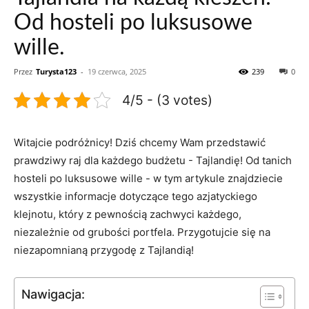
Od hosteli po luksusowe
wille.
Przez
Turysta123
-
19 czerwca, 2025
239
0
4/5 - (3 votes)
Witajcie podróżnicy! ⁢Dziś chcemy Wam⁣ przedstawić⁣
prawdziwy ⁣raj dla każdego budżetu ‌- Tajlandię! Od tanich
hosteli​ po luksusowe wille ‍- w tym artykule znajdziecie
wszystkie informacje ⁣dotyczące tego azjatyckiego
klejnotu, który z pewnością‍ zachwyci​ każdego,
niezależnie od grubości portfela. Przygotujcie ⁣się na
niezapomnianą przygodę z⁣ Tajlandią!
Nawigacja: