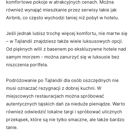
komfortowe pokoje w atrakcyjnych cenach. Można
również⁢ wynająć mieszkanie przez ​serwisy ‍takie jak
Airbnb, co często wychodzi taniej‍ niż pobyt w⁤ hotelu.
Jeśli jednak lubisz trochę więcej komfortu, nie martw się
– w Tajlandii znajdziesz także ⁤wiele luksusowych‍ opcji.​
Od pięknych willi z ⁣basenem‍ po ekskluzywne hotele nad
samym morzem -​ można zanurzyć się w luksusie ⁤bez
niszczenia portfela.
Podróżowanie po‌ Tajlandii dla osób oszczędnych nie
musi oznaczać rezygnacji z ⁤dobrej ‌kuchni. W
miejscowych restauracjach można ​spróbować​
autentycznych tajskich dań za nieduże pieniądze. Warto
również odwiedzić lokalne targi i spróbować ulicznych
przekąsek, które są​ nie tylko smaczne, ale także⁣ bardzo
tanie.