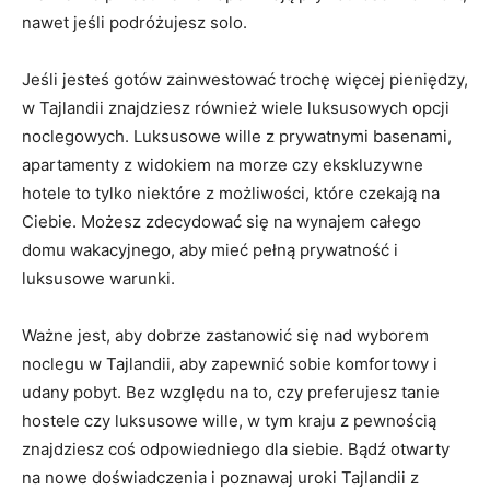
nawet jeśli podróżujesz solo.
Jeśli jesteś gotów zainwestować trochę więcej pieniędzy,
w Tajlandii znajdziesz⁢ również wiele​ luksusowych ⁣opcji
noclegowych. ⁢Luksusowe‍ wille ⁢z prywatnymi‍ basenami, ​
apartamenty z widokiem na morze czy ekskluzywne
hotele to tylko niektóre⁢ z możliwości, które czekają na
Ciebie. Możesz zdecydować się⁤ na wynajem ⁤całego
⁤domu wakacyjnego, aby mieć pełną prywatność ‍i
luksusowe warunki.
Ważne‌ jest, aby dobrze zastanowić się nad wyborem
noclegu w⁢ Tajlandii, aby zapewnić sobie komfortowy i
⁢udany pobyt. ‌Bez⁢ względu na‌ to, czy preferujesz tanie
hostele czy luksusowe‌ wille, w tym kraju z pewnością
znajdziesz coś odpowiedniego dla⁤ siebie.‍ Bądź otwarty
na nowe doświadczenia i poznawaj uroki Tajlandii z