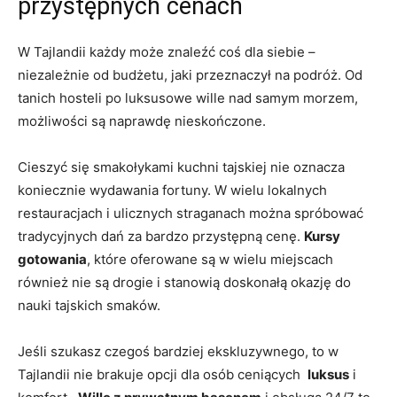
przystępnych ⁣cenach
W‌ Tajlandii każdy może znaleźć coś dla siebie –
niezależnie od budżetu, jaki ‍przeznaczył na podróż. ‍Od
tanich hosteli po luksusowe wille nad samym morzem,
możliwości są naprawdę nieskończone.
Cieszyć się ⁤smakołykami kuchni tajskiej nie oznacza
koniecznie wydawania fortuny. W wielu lokalnych
restauracjach ‌i ulicznych straganach można‍ spróbować
tradycyjnych dań ‌za bardzo przystępną cenę.
Kursy
⁤gotowania
, które‍ oferowane są w wielu miejscach
również nie są drogie i stanowią doskonałą okazję do
nauki tajskich smaków.
Jeśli szukasz​ czegoś bardziej ekskluzywnego, to w
Tajlandii nie brakuje opcji dla osób ceniących ​
luksus
​i