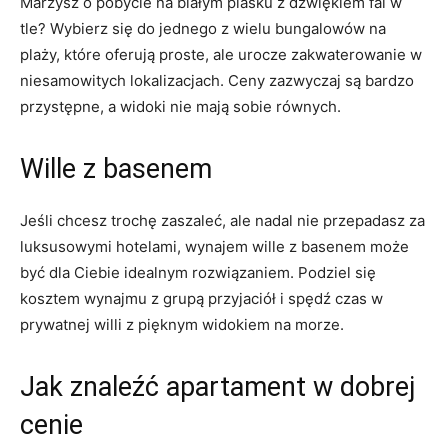
Marzysz o pobycie na ⁣białym piasku z dźwiękiem fal w
tle? Wybierz się⁢ do jednego z wielu bungalowów na
plaży, które oferują proste, ale urocze ‌zakwaterowanie ​w
niesamowitych ‍lokalizacjach. ⁣Ceny‍ zazwyczaj są bardzo
przystępne, a widoki nie mają sobie równych.
Wille‌ z basenem
Jeśli chcesz trochę zaszaleć, ale nadal nie przepadasz ⁣za
luksusowymi hotelami, wynajem wille z basenem może
być⁣ dla Ciebie idealnym rozwiązaniem. Podziel się
kosztem wynajmu z grupą przyjaciół i spędź czas w‌
prywatnej willi z pięknym widokiem na morze.
Jak znaleźć apartament w dobrej
cenie