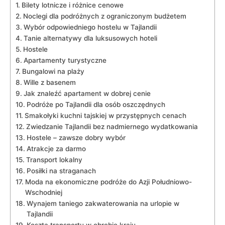
Bilety lotnicze i różnice cenowe
Noclegi dla podróżnych z ograniczonym budżetem
Wybór ‍odpowiedniego hostelu w Tajlandii
Tanie ⁤alternatywy​ dla⁣ luksusowych hoteli
Hostele
Apartamenty turystyczne
Bungalowi na plaży
Wille‌ z basenem
Jak znaleźć apartament w dobrej cenie
Podróże po Tajlandii dla osób oszczędnych
Smakołyki kuchni ⁤tajskiej ‍w przystępnych ⁣cenach
Zwiedzanie Tajlandii ⁢bez nadmiernego wydatkowania
Hostele – zawsze dobry wybór
Atrakcje‍ za darmo
Transport lokalny
Posiłki na straganach
Moda na ekonomiczne ‌podróże do Azji Południowo-
Wschodniej
Wynajem taniego zakwaterowania na urlopie w
Tajlandii
Koszta transportu w obrębie kraju