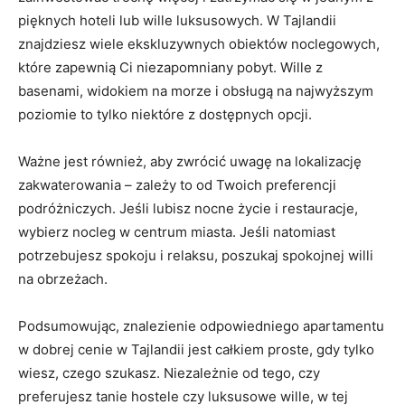
pięknych hoteli lub wille luksusowych. W ⁢Tajlandii
znajdziesz wiele ekskluzywnych obiektów noclegowych,​
które⁢ zapewnią Ci niezapomniany pobyt. Wille z
basenami, widokiem na morze​ i obsługą na najwyższym
poziomie to tylko niektóre ⁢z dostępnych ⁢opcji.
Ważne⁢ jest również, aby zwrócić uwagę na lokalizację
zakwaterowania – zależy to ⁣od Twoich preferencji
podróżniczych. ⁤Jeśli lubisz nocne życie i restauracje,
wybierz nocleg w centrum miasta. Jeśli natomiast
potrzebujesz spokoju i relaksu, poszukaj ‌spokojnej willi
na obrzeżach.
Podsumowując, znalezienie ​odpowiedniego​ apartamentu⁤
w dobrej cenie w Tajlandii jest całkiem proste,⁤ gdy tylko
wiesz, czego szukasz. Niezależnie⁢ od‌ tego, czy
preferujesz ⁤tanie⁢ hostele czy ‌luksusowe wille, w tej