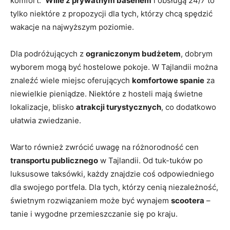
komfort. ⁣
Wille‌ z prywatnym basenem
i obsługą 24/7 to
tylko niektóre z⁤ propozycji dla tych, którzy chcą spędzić
wakacje na ‌najwyższym poziomie.
Dla podróżujących‌ z
ograniczonym budżetem
, dobrym
wyborem mogą ​być hostelowe pokoje. W Tajlandii można⁢
znaleźć wiele ⁤miejsc oferujących
komfortowe spanie
za
niewielkie pieniądze. Niektóre z hosteli mają świetne
lokalizacje, blisko
atrakcji ‍turystycznych
, ⁤co dodatkowo
ułatwia zwiedzanie.
Warto również zwrócić uwagę na różnorodność cen
transportu publicznego
w Tajlandii.⁢ Od tuk-tuków po
⁣luksusowe taksówki, ‌każdy ⁣znajdzie coś ⁢odpowiedniego
dla ​swojego portfela. Dla ‍tych, którzy cenią niezależność,
świetnym rozwiązaniem ⁣może⁢ być wynajem
scootera
–
tanie i​ wygodne przemieszczanie się po kraju.