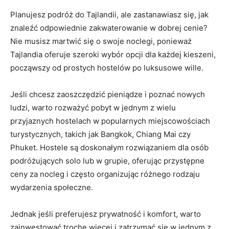
Planujesz podróż do Tajlandii, ale zastanawiasz się,⁢ jak
znaleźć odpowiednie zakwaterowanie w dobrej ‍cenie?
Nie ⁣musisz martwić się o swoje noclegi, ponieważ
Tajlandia oferuje szeroki wybór opcji dla każdej kieszeni,
począwszy od prostych hostelów po luksusowe wille.
Jeśli chcesz zaoszczędzić⁣ pieniądze i ⁤poznać nowych
ludzi,​ warto rozważyć pobyt w ‌jednym z wielu
przyjaznych hostelach‌ w ⁢popularnych miejscowościach
turystycznych, ‌takich jak Bangkok,⁤ Chiang ⁤Mai czy
Phuket. Hostele są doskonałym ⁤rozwiązaniem dla osób
podróżujących solo ⁢lub w ⁤grupie, ⁣oferując przystępne
ceny za nocleg i często organizując różnego rodzaju
wydarzenia społeczne.
Jednak jeśli preferujesz prywatność i komfort, warto
zainwestować⁤ trochę więcej i zatrzymać się w jednym z​