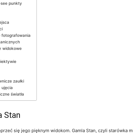
-see punkty
ejsca
ci
o fotografowania
tanicznych
ty widokowe
biektywie
nicze zaułki
 ujęcia
czne światła
 ​Stan
przeć ​się jego pięknym widokom. Gamla⁢ Stan, czyli starówka mia