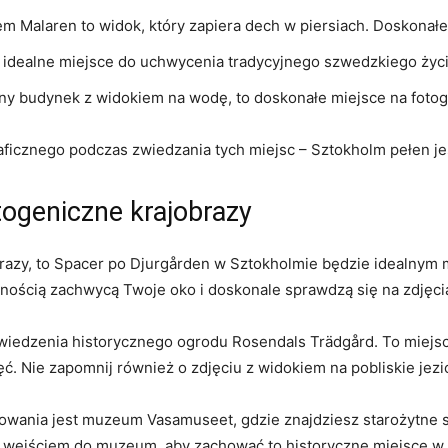
em ​Malaren to widok, który zapiera dech‌ w piersiach.‍ Doskonałe
⁢ idealne miejsce do uchwycenia⁢ tradycyjnego szwedzkiego życi
budynek⁤ z widokiem ⁤na wodę, to⁢ doskonałe miejsce na fotogr
aficznego podczas ⁣zwiedzania tych miejsc‍ – Sztokholm‍ pełen j
otogeniczne krajobrazy
brazy, to Spacer po ‍Djurgården w Sztokholmie będzie idealnym
nością‍ zachwycą Twoje ⁤oko i doskonale sprawdzą się ⁢na ⁤zdjęci
wiedzenia​ historycznego ogrodu Rosendals Trädgård. To miejsce
ć. Nie zapomnij również ⁣o zdjęciu ‌z‌ widokiem na pobliskie jezi
wania jest⁢ muzeum Vasamuseet, ‌gdzie znajdziesz starożytne ‌st
ed wejściem do muzeum,⁢ aby zachować to historyczne⁢ miejsce w