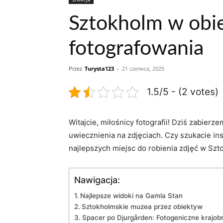
Sztokholm w obie
fotografowania
Przez
Turysta123
-
21 czerwca, 2025
1.5/5 - (2 votes)
Witajcie,‌ miłośnicy fotografii! Dziś ‍zabier
⁢uwiecznienia na zdjęciach. Czy szukacie ins
najlepszych miejsc do robienia zdjęć⁣ w Szto
Nawigacja:
Najlepsze widoki na Gamla ​Stan
Sztokholmskie muzea‌ przez obiektyw
Spacer ​po‍ Djurgården: ​Fotogeniczne krajob