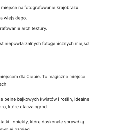
 miejsce ‌na ​fotografowanie krajobrazu.
a wiejskiego.
afowanie ​architektury.
est niepowtarzalnych ⁣fotogenicznych miejsc!
 miejscem dla Ciebie. To magiczne miejsce
ach.
 pełne bajkowych kwiatów i roślin, ⁤idealne
oro, które otacza ogród.
atki ‌i obiekty, które doskonale sprawdzą
 swojej pamięci.