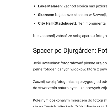
Lake ​Malaren:
Zachód słońca​ nad ‍jezior
Skansen:
Najstarsze skansen⁤ w Szwecji,
City‌ Hall (Stadshuset):
Ten monumentalny 
Nie zapomnij zabrać⁢ ze sobą aparatu fotogr
Spacer ​po‍ Djurgården: ​F
Jeśli uwielbiasz fotografować piękne krajo
pełne fotogenicznych ⁤widoków, które⁤ z‌ pew
Zacznij swoją‌ fotogeniczną przygodę⁢ od od
do stworzenia naturalnych i ⁤kolorowych zdję
Kolejnym doskonałym ‌miejscem ⁤do fotografo
się na⁣ Twoich zdjęciach. ⁤Zrób zdjęcie prz