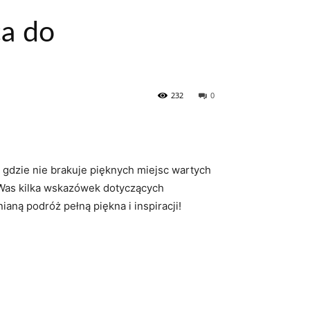
ca do
232
0
, gdzie nie⁤ brakuje pięknych⁤ miejsc wartych
a Was kilka wskazówek dotyczących ​
ną podróż​ pełną piękna⁤ i inspiracji!