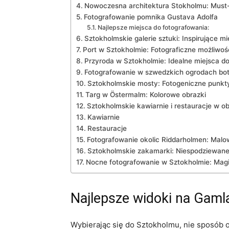
Nowoczesna architektura Stokholmu: Must
Fotografowanie pomnika Gustava Adolfa
Najlepsze miejsca do fotografowania:
Sztokholmskie⁢ galerie sztuki: Inspirujące ⁣mi
Port w Sztokholmie: Fotograficzne⁤ możliwoś
Przyroda w Sztokholmie: Idealne​ miejsca d
Fotografowanie ⁢w szwedzkich ogrodach ‍bo
Sztokholmskie mosty: Fotogeniczne punk
Targ ​w Östermalm: Kolorowe ‌obrazki
Sztokholmskie kawiarnie i restauracje ‍w⁢ o
Kawiarnie
Restauracje
Fotografowanie okolic Riddarholmen: Malow
Sztokholmskie zakamarki: Niespodziewane
Nocne fotografowanie ​w Sztokholmie: Magi
Najlepsze widoki na Gamla
Wybierając się do Sztokholmu, nie‍ sposób⁣ o