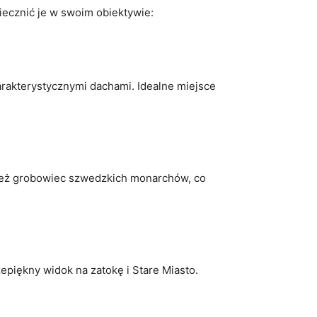
uwiecznić je w⁣ swoim obiektywie:
arakterystycznymi dachami.⁣ Idealne miejsce
wnież grobowiec ⁣szwedzkich monarchów,⁣ co
iękny ⁤widok ⁤na zatokę i‌ Stare Miasto.