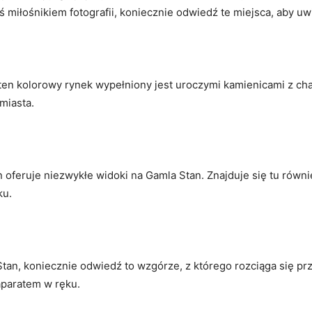
 miłośnikiem‌ fotografii, koniecznie ‍odwiedź ⁢te ⁤miejsca, ‌aby ‌
ten kolorowy‍ rynek wypełniony jest uroczymi kamienicami⁣ z ch
miasta.
​ oferuje⁣ niezwykłe ‍widoki na Gamla Stan. Znajduje się tu ‍ró
ku.
an, koniecznie odwiedź to wzgórze, z ‌którego rozciąga się przep
‍aparatem w ręku.