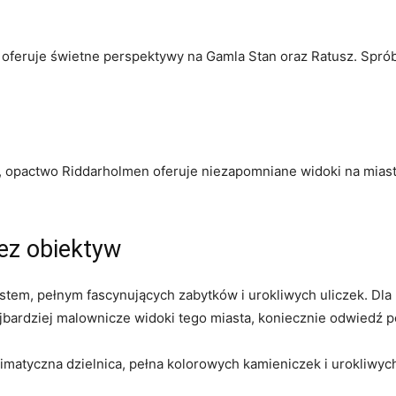
oferuje‍ świetne perspektywy na Gamla ​Stan ‌oraz Ratusz. ‌Spró
opactwo Riddarholmen⁣ oferuje ⁢niezapomniane‌ widoki⁣ na miast
ez obiektyw
tem, pełnym fascynujących zabytków i ‌urokliwych uliczek. Dla 
najbardziej malownicze widoki ⁤tego miasta, koniecznie ⁢odwiedź p
imatyczna dzielnica,⁤ pełna kolorowych kamieniczek⁣ i urokliwych