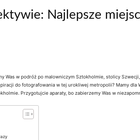
ktywie: Najlepsze miejs
zemy Was⁢ w podróż ⁣po malowniczym ‍Sztokholmie, stolicy⁤ Szwecji
piracji do​ fotografowania w tej urokliwej ​metropolii? Mamy dl
kholmie. Przygotujcie⁣ aparaty, bo zabierzemy ⁤Was w niezapomnia
razy