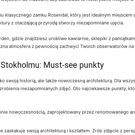
u klasycznego zamku⁢ Rosendal, który ‌jest‌ idealnym ⁣miejscem ⁢
ktury z otaczającą​ przyrodą⁤ stworzy ‍niezapomniane ujęcia.
den, gdzie znajdziesz urokliwe kawiarnie, sklepiki z pamiątkami 
giczna atmosfera z ⁢pewnością ⁤zachwyci Twoich obserwatorów‌ na
 Stokholmu: Must-see punkty
ko swoją historią, ale ⁢także nowoczesną architekturą. Dla wszyst
⁣ zrobienia ​niezapomnianych zdjęć. Oto‍ najciekawsze punkty, k
hnie nowoczesnością, zaprojektowany przez renomowanego​ arch
.
⁤ zaskakuje‍ swoją architekturą i kształtem. Zrób ‌zdjęcie‍ z per