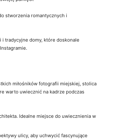
do stworzenia​ romantycznych i⁤
i tradycyjne‌ domy, które⁣ doskonale
 Instagramie.
kich miłośników fotografii miejskiej, stolica⁤
tóre warto⁣ uwiecznić na kadrze podczas
itekta. Idealne miejsce do​ uwiecznienia w
spektywy ulicy,⁢ aby uchwycić fascynujące