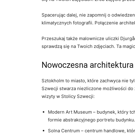
Spacerując dalej, nie zapomnij⁤ o odwiedzeni
klimatycznych fotografii. Połączenie‍ archite
Przeszukaj także malownicze uliczki Djurgår
⁤sprawdzą się ⁢na​ Twoich zdjęciach. Ta‍ ma
Nowoczesna architektura
Sztokholm ​to miasto, które zachwyca ⁤nie tyl
Szwecji⁢ stwarza niezliczone ⁣możliwości ‌do
wizyty ‍w ⁣Stolicy Szwecji:
Modern Art Museum – budynek, który​ tc
formie abstrakcyjnego portretu budynku
Solna Centrum ​– centrum ‍handlowe, które