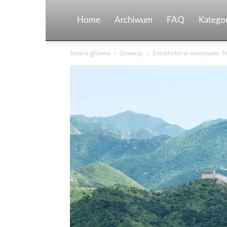
Home
Archiwum
FAQ
Kategor
Strona główna
Szwecja
Sztokholm w obiektywie: N