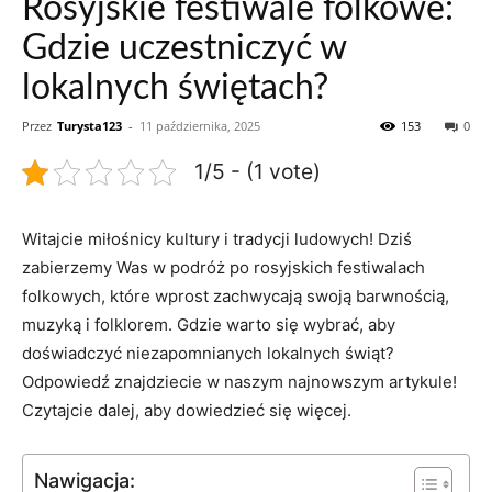
Rosyjskie festiwale folkowe:
Gdzie uczestniczyć w
lokalnych świętach?
Przez
Turysta123
-
11 października, 2025
153
0
1/5 - (1 vote)
Witajcie miłośnicy kultury i tradycji ludowych! Dziś
zabierzemy Was w ​podróż po rosyjskich festiwalach
folkowych, które​ wprost zachwycają‌ swoją barwnością,
muzyką​ i folklorem. Gdzie warto się wybrać, aby‌
doświadczyć niezapomnianych lokalnych świąt?
Odpowiedź ⁢znajdziecie w naszym⁤ najnowszym artykule!
Czytajcie dalej, aby⁢ dowiedzieć ‍się więcej.
Nawigacja: