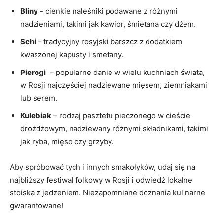
Bliny
⁢- cienkie naleśniki podawane z ⁤różnymi⁢
nadzieniami, takimi jak kawior, śmietana czy dżem.
Schi
​- tradycyjny​ rosyjski barszcz z dodatkiem
kwaszonej⁣ kapusty i⁢ smetany.
Pierogi
‍ – popularne ‍danie⁣ w‍ wielu ⁤kuchniach⁣ świata,
w Rosji ⁣najczęściej nadziewane mięsem, ziemniakami
lub serem.
Kulebiak
– rodzaj pasztetu pieczonego w cieście
drożdżowym, nadziewany różnymi składnikami, takimi
jak ryba, mięso czy grzyby.
Aby spróbować tych‌ i innych ​smakołyków,⁤ udaj‍ się na
⁣najbliższy festiwal folkowy w Rosji i odwiedź lokalne
stoiska z jedzeniem. Niezapomniane doznania⁣ kulinarne
gwarantowane!