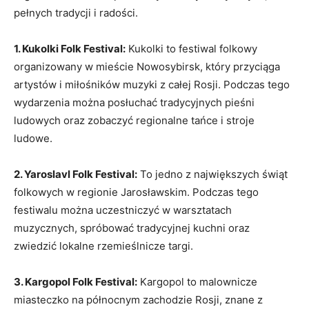
pełnych tradycji i radości.
1. Kukolki Folk Festival:
​Kukolki to festiwal folkowy
‍organizowany⁤ w mieście Nowosybirsk,⁢ który przyciąga‍
artystów ⁤i miłośników ‍muzyki z całej Rosji. Podczas tego
⁤wydarzenia można ‍posłuchać tradycyjnych‌ pieśni
ludowych ‍oraz​ zobaczyć⁣ regionalne tańce i stroje‌
ludowe.
2. Yaroslavl Folk Festival:
To jedno z ‍największych świąt
folkowych w​ regionie‍ Jarosławskim. ​Podczas tego
festiwalu można ⁣uczestniczyć w ​warsztatach
‍muzycznych, spróbować tradycyjnej kuchni​ oraz
zwiedzić lokalne rzemieślnicze⁢ targi.
3. Kargopol Folk​ Festival:
Kargopol‌ to malownicze
miasteczko na północnym⁢ zachodzie ‌Rosji, znane z