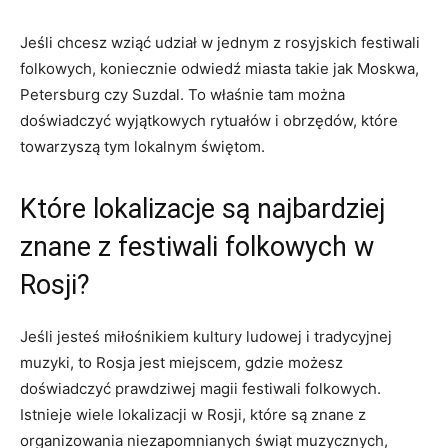
Jeśli chcesz⁢ wziąć udział ⁤w ⁤jednym ⁢z rosyjskich festiwali⁣
folkowych, koniecznie ​odwiedź ⁣miasta ⁢takie jak Moskwa,
Petersburg czy Suzdal. ⁣To właśnie tam można
⁤doświadczyć wyjątkowych rytuałów i obrzędów, które
towarzyszą ‍tym⁤ lokalnym świętom.
Które lokalizacje są najbardziej
znane z festiwali folkowych w
‌Rosji?
Jeśli jesteś miłośnikiem⁤ kultury ludowej i tradycyjnej
muzyki,⁤ to Rosja‍ jest‍ miejscem, gdzie możesz
doświadczyć prawdziwej‍ magii festiwali ⁢folkowych.
Istnieje ‍wiele⁤ lokalizacji w Rosji, które są znane‍ z ​
organizowania niezapomnianych⁤ świąt muzycznych,​