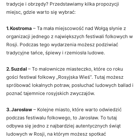
tradycje⁢ i obrzędy? Przedstawiamy kilka propozycji
miejsc,⁤ gdzie warto się ⁤wybrać:
1. Kostroma
– Ta⁤ mała miejscowość nad⁢ Wołgą słynie z
⁤organizacji jednego z​ największych festiwali ⁢folkowych w
‍Rosji. Podczas tego wydarzenia możesz podziwiać
tradycyjne⁢ tańce, śpiewy i⁢ rzemiosła ‌ludowe.
2.‍ Suzdal
– ⁣To malownicze miasteczko, które co roku
gości festiwal folkowy „Rosyjska‍ Wieś”. Tutaj możesz
spróbować lokalnych​ potraw, posłuchać ludowych​ ballad ⁤i
poznać tajemnice rosyjskich zwyczajów.
3. Jarosław
– Kolejne miasto, które ⁢warto ‌odwiedzić
podczas festiwalu ⁣folkowego, to​ Jarosław. To tutaj⁢
odbywa⁤ się ‍jedno z ⁤najbardziej autentycznych‌ świąt⁤
ludowych w Rosji,⁣ na którym możesz spotkać