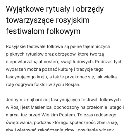
Wyjątkowe rytuały⁢ i obrzędy
‌towarzyszące rosyjskim
festiwalom folkowym
Rosyjskie festiwale ‌folkowe są pełne ⁣tajemniczych ‍i
pięknych rytuałów oraz‌ obrzędów, które⁢ tworzą
niepowtarzalną atmosferę świąt ludowych. Podczas tych
wydarzeń można​ poznać ⁤kulturę ⁣i⁤ tradycje tego
fascynującego kraju, a ⁤także przekonać się, ​jak ⁣wielką
rolę odgrywa folklor w życiu Rosjan.
Jednym z​ najbardziej fascynujących ⁣festiwali folkowych
w Rosji jest Maslenica,⁢ obchodzony ⁤na przełomie lutego⁢ i
marca, tuż ⁣przed⁤ Wielkim Postem. To ⁢czas ⁢radosnego
świętowania, podczas ⁢którego społeczność ⁢zbiera się,
aby świętować zakończenie zimy ‍i powitanie wiosny.