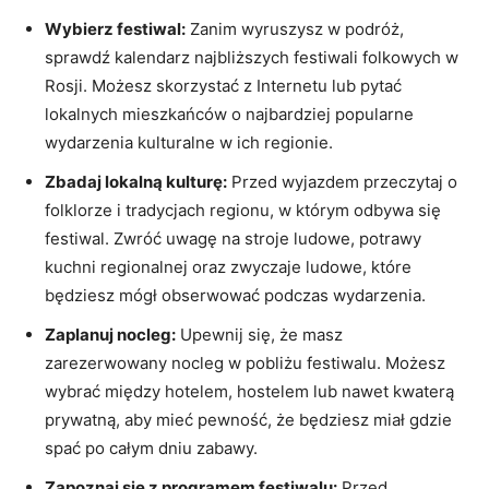
Wybierz festiwal:
Zanim wyruszysz ​w podróż,
sprawdź⁣ kalendarz‍ najbliższych festiwali‌ folkowych w
Rosji. Możesz‍ skorzystać ⁤z Internetu ⁤lub pytać
lokalnych‌ mieszkańców o najbardziej‍ popularne
⁢wydarzenia kulturalne ⁤w ich regionie.
Zbadaj lokalną kulturę:
Przed wyjazdem​ przeczytaj⁢ o
⁣folklorze i tradycjach‍ regionu, w którym​ odbywa⁣ się
festiwal. Zwróć uwagę na stroje ludowe, ⁣potrawy⁤
kuchni ‍regionalnej‍ oraz ​zwyczaje ludowe, które⁢
będziesz mógł obserwować‍ podczas wydarzenia.
Zaplanuj ‌nocleg:
Upewnij się,‍ że masz
zarezerwowany nocleg w pobliżu festiwalu. ‌Możesz
‍wybrać między hotelem, hostelem lub nawet ​kwaterą
prywatną, aby mieć pewność, że ​będziesz⁣ miał gdzie
spać po całym⁣ dniu zabawy.
Zapoznaj się z ‍programem festiwalu:
Przed