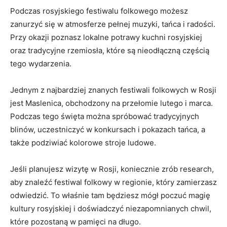
Podczas rosyjskiego festiwalu folkowego możesz
zanurzyć ⁣się​ w atmosferze⁣ pełnej muzyki,⁢ tańca i ⁤radości.
Przy⁢ okazji poznasz lokalne potrawy ⁤kuchni rosyjskiej
oraz tradycyjne ⁣rzemiosła, które są nieodłączną częścią
‌tego wydarzenia.
Jednym‍ z najbardziej znanych ⁣festiwali folkowych w⁢ Rosji
jest ​Maslenica, obchodzony na przełomie lutego⁢ i marca.⁤
Podczas tego święta można spróbować tradycyjnych
blinów, uczestniczyć w konkursach i pokazach ​tańca,‌ a
także podziwiać ‌kolorowe stroje ludowe.
Jeśli planujesz wizytę w Rosji, ‍koniecznie zrób research,⁤
aby znaleźć⁤ festiwal‍ folkowy⁢ w regionie,‍ który zamierzasz
odwiedzić. ‌To właśnie​ tam będziesz mógł poczuć magię
kultury‍ rosyjskiej i​ doświadczyć ‌niezapomnianych chwil,
które pozostaną w‍ pamięci na długo.