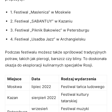
1. Festiwal „Maslenica” w Moskwie
2. Festiwal „SABANTUY” ​w ‌Kazaniu
3. Festiwal „Piknik Bakowiec” w ⁤Petersburgu
4. Festiwal „Usadba Jazz”⁤ w ​Archangielsku
Podczas festiwalu możesz także ‌spróbować tradycyjnych‌
potraw, takich jak pierogi,‌ barszcz czy⁤ bliny. To⁢ doskonała
okazja do eksploracji kulinarnych ⁤specjałów Rosji.
Miejsce
Data
Rodzaj wydarzenia
Moskwa
lipiec 2022
Festiwal tańca ‍ludowego
Festiwal​ kultury
Kazan
sierpień ⁤2022
tatarskiej
wrzesień
Festiwal muzyki
Petersburg