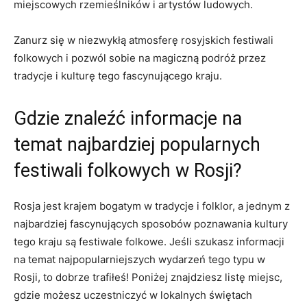
miejscowych rzemieślników​ i artystów ludowych.
Zanurz się w niezwykłą‍ atmosferę rosyjskich festiwali
folkowych i pozwól sobie na magiczną podróż przez
tradycje‌ i kulturę​ tego fascynującego kraju.
Gdzie⁣ znaleźć ​informacje na
temat najbardziej⁣ popularnych
festiwali folkowych w Rosji?
Rosja jest krajem bogatym w ‌tradycje‍ i folklor, ⁤a ⁣jednym z
‌najbardziej fascynujących ​sposobów⁤ poznawania⁣ kultury
tego ‍kraju ⁤są festiwale folkowe. Jeśli⁣ szukasz‍ informacji‍
na⁤ temat najpopularniejszych wydarzeń tego typu w
⁣Rosji, to ⁤dobrze ⁣trafiłeś!​ Poniżej znajdziesz listę miejsc,
gdzie ⁣możesz uczestniczyć w lokalnych ⁤świętach