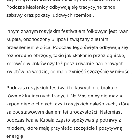
Podczas Maslenicy ⁤odbywają się tradycyjne ⁢tańce,
zabawy oraz pokazy ludowych ⁢rzemiosł.
Innym znanym rosyjskim festiwalem folkowym jest Iwan‍
Kupala, obchodzony 6 lipca i związany z letnim‌
przesileniem słońca. Podczas tego święta odbywają się
różnorodne ⁢obrzędy, takie jak skakanie przez ognisko,
korowód ⁤wianków czy też poszukiwanie ⁢papierowych
⁤kwiatów na wodzie,​ co ma przynieść szczęście w‌ miłości.
Podczas ​rosyjskich festiwali folkowych ⁣nie ⁤brakuje‌
również kulinarnych tradycji. Na Maslenicy nie można
zapomnieć ‍o⁤ bliniach, czyli rosyjskich naleśnikach, ⁣które
są podstawowym daniem⁤ tej uroczystości. Natomiast
⁤podczas Iwana Kupala często ‍spożywa się potrawy z
miodem, ⁣które mają⁤ przynieść szczęście i pozytywną
energię.