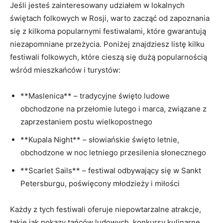
Jeśli jesteś ​zainteresowany udziałem w lokalnych
świętach folkowych⁢ w Rosji, warto zacząć od ⁤zapoznania
się z kilkoma‍ popularnymi festiwalami, które gwarantują
niezapomniane przeżycia. Poniżej znajdziesz listę kilku
festiwali folkowych, które cieszą się ⁣dużą popularnością
⁢wśród ‌mieszkańców i turystów:
**Maslenica** – tradycyjne święto‌ ludowe
obchodzone na przełomie lutego i ‍marca, związane‌ z
zaprzestaniem postu wielkopostnego
**Kupala Night** – słowiańskie święto letnie,
obchodzone w noc letniego przesilenia ​słonecznego
**Scarlet Sails** – festiwal odbywający się w Sankt
Petersburgu, ⁣poświęcony młodzieży i⁤ miłości
Każdy z tych festiwali oferuje niepowtarzalne atrakcje,
takie ​jak pokazy tańców ⁣ludowych, konkursy kulinarne,