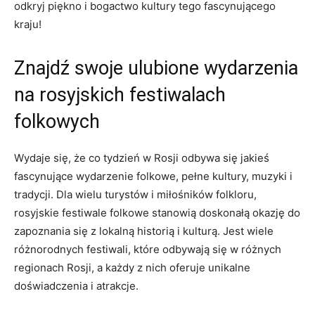
odkryj‌ piękno i bogactwo kultury tego ⁢fascynującego
kraju!
Znajdź swoje ulubione wydarzenia
‍na rosyjskich festiwalach‍
folkowych
Wydaje ⁢się, że⁢ co⁢ tydzień w ‍Rosji odbywa⁤ się jakieś
fascynujące⁣ wydarzenie folkowe,⁣ pełne‍ kultury, muzyki​ i
tradycji. ‌Dla wielu turystów ​i miłośników⁤ folkloru,⁣
rosyjskie festiwale⁣ folkowe‌ stanowią doskonałą okazję do
zapoznania się ‍z ⁢lokalną historią i ‍kulturą. ‍Jest‍ wiele
różnorodnych festiwali, które ⁢odbywają się‌ w różnych
regionach Rosji, a każdy z nich oferuje unikalne
‌doświadczenia i atrakcje.