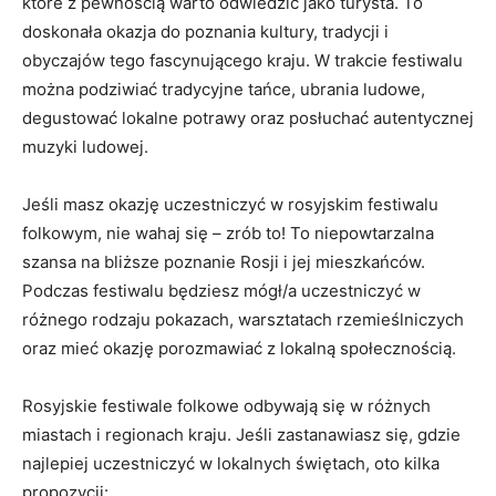
które z⁢ pewnością warto ⁢odwiedzić jako turysta.⁣ To
doskonała‌ okazja do⁢ poznania kultury, ‍tradycji i
obyczajów ⁢tego fascynującego ​kraju. W trakcie festiwalu
można podziwiać tradycyjne tańce, ubrania ludowe,​
degustować lokalne potrawy oraz posłuchać autentycznej
muzyki ​ludowej.
Jeśli masz okazję ‌uczestniczyć w rosyjskim ‍festiwalu
folkowym, nie wahaj⁢ się⁤ – zrób to!​ To niepowtarzalna
szansa na ⁣bliższe poznanie​ Rosji i jej⁣ mieszkańców.
Podczas ‌festiwalu będziesz mógł/a​ uczestniczyć ‍w
różnego⁢ rodzaju ⁤pokazach, ⁤warsztatach ⁢rzemieślniczych
oraz mieć ⁣okazję porozmawiać z lokalną społecznością.
Rosyjskie festiwale folkowe odbywają się ‍w różnych
miastach i regionach kraju. Jeśli zastanawiasz się, gdzie
najlepiej ⁣uczestniczyć w lokalnych świętach, oto kilka
propozycji: