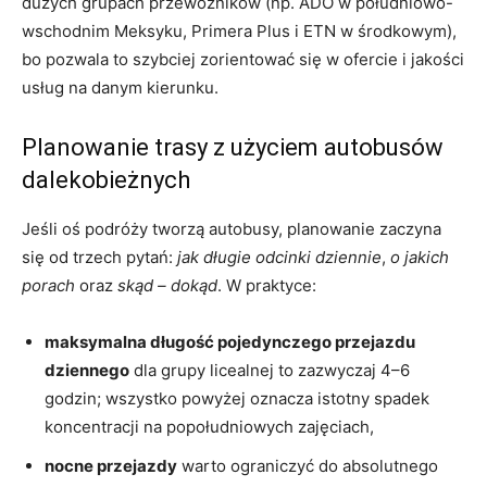
dużych grupach przewoźników (np. ADO w południowo-
wschodnim Meksyku, Primera Plus i ETN w środkowym),
bo pozwala to szybciej zorientować się w ofercie i jakości
usług na danym kierunku.
Planowanie trasy z użyciem autobusów
dalekobieżnych
Jeśli oś podróży tworzą autobusy, planowanie zaczyna
się od trzech pytań:
jak długie odcinki dziennie
,
o jakich
porach
oraz
skąd – dokąd
. W praktyce:
maksymalna długość pojedynczego przejazdu
dziennego
dla grupy licealnej to zazwyczaj 4–6
godzin; wszystko powyżej oznacza istotny spadek
koncentracji na popołudniowych zajęciach,
nocne przejazdy
warto ograniczyć do absolutnego