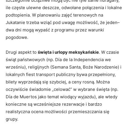
szczególnie uciążliwe mogą być nie tyle same huragany,
ile częste ulewne deszcze, odwołane połączenia i lokalne
podtopienia. W planowaniu zajęć terenowych na
Jukatanie trzeba wziąć pod uwagę możliwość, że jeden–
dwa dni mogą wypaść z programu przez warunki
pogodowe.
Drugi aspekt to
święta i urlopy meksykańskie
. W czasie
świąt państwowych (np. Día de la Independencia we
wrześniu), religijnych (Semana Santa, Boże Narodzenie) i
lokalnych fiest transport publiczny bywa przepełniony,
bilety wyprzedają się szybciej, a ceny rosną. Można
oczywiście świadomie „celować” w wybrane święta (np.
Día de Muertos jako temat wiodący wyjazdu), ale wtedy
konieczne są wcześniejsze rezerwacje i bardzo
realistyczna ocena możliwości przemieszczania się
grupy.