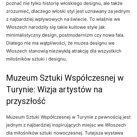
poznać ​nie tylko historię​ włoskiego designu, ‍ale‍ także
zrozumieć, dlaczego włoski styl jest uznawany za jednym‌
z najbardziej ​wpływowych na świecie. To ​właśnie⁤ we
Włoszech narodziły się⁤ takie ‍kultowe⁢ style jak
minimalistyczny⁢ design, postmodernizm ‍czy‍ nowa⁤ fala.⁢
Dlatego nie ma wątpliwości, że muzea⁣ designu we
Włoszech stanowią ⁣niezwykłą‍ atrakcję ⁢dla⁢ wszystkich
miłośników ​sztuki i designu.
Muzeum⁣ Sztuki Współczesnej w
⁢Turynie: Wizja ‍artystów na‍
przyszłość
Muzeum Sztuki Współczesnej w‌ Turynie⁣ z pewnością‌ jest
jednym z ⁣najbardziej⁢ inspirujących miejsc we​ Włoszech
dla miłośników sztuki nowoczesnej. Tutejsza​ wystawa