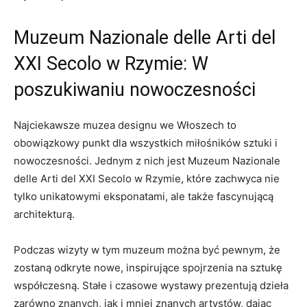
Muzeum⁤ Nazionale⁤ delle Arti​ del
XXI Secolo‍ w Rzymie: W
poszukiwaniu nowoczesności
Najciekawsze muzea designu we Włoszech to
obowiązkowy punkt dla wszystkich miłośników sztuki i
nowoczesności. Jednym⁢ z nich jest‌ Muzeum Nazionale
delle Arti del XXI Secolo ⁣w Rzymie, ‌które zachwyca ‍nie
tylko unikatowymi ⁣eksponatami,⁤ ale także⁢ fascynującą‌
architekturą.
Podczas wizyty ​w​ tym muzeum można być‍ pewnym, że⁢
zostaną odkryte ​nowe, inspirujące spojrzenia na sztukę‌
współczesną. Stałe i czasowe wystawy prezentują dzieła
⁤zarówno ‌znanych, ⁣jak i mniej znanych‌ artystów,⁣ dając