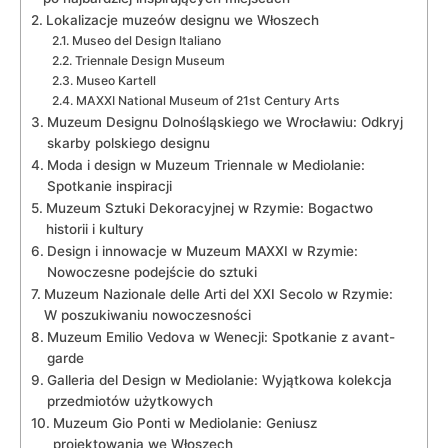
Lokalizacje ⁤muzeów designu ‌we Włoszech
Museo ‌del Design Italiano
Triennale Design Museum
Museo Kartell
MAXXI National Museum⁤ of 21st Century Arts
Muzeum Designu Dolnośląskiego ​we Wrocławiu: ⁢Odkryj‌
skarby​ polskiego designu
Moda i design w⁢ Muzeum Triennale ⁢w Mediolanie:
Spotkanie inspiracji
Muzeum‌ Sztuki Dekoracyjnej w⁢ Rzymie:‍ Bogactwo
historii i kultury
Design i ​innowacje⁣ w​ Muzeum MAXXI w Rzymie:​
Nowoczesne ‍podejście do sztuki
Muzeum⁤ Nazionale⁤ delle Arti​ del XXI Secolo‍ w Rzymie:
W poszukiwaniu nowoczesności
Muzeum Emilio Vedova w Wenecji: Spotkanie z ‌avant-
garde
Galleria del ⁣Design w Mediolanie: Wyjątkowa kolekcja
przedmiotów użytkowych
Muzeum Gio Ponti w ‍Mediolanie:⁤ Geniusz
projektowania we Włoszech