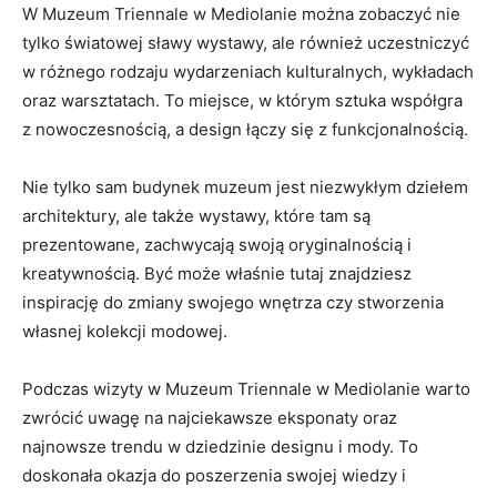
W Muzeum Triennale w Mediolanie ⁤można⁢ zobaczyć nie‍
tylko ⁢światowej sławy wystawy, ale również uczestniczyć ​
w ⁤różnego rodzaju ⁢wydarzeniach kulturalnych, wykładach
oraz warsztatach. To miejsce, w ‌którym sztuka współgra
z ⁣nowoczesnością, a​ design łączy się z‍ funkcjonalnością.
Nie tylko sam budynek muzeum jest niezwykłym dziełem⁣
architektury, ​ale‍ także wystawy, które tam są
⁤prezentowane, zachwycają​ swoją oryginalnością i
kreatywnością. Być ⁤może właśnie ⁤tutaj znajdziesz⁣
inspirację do zmiany swojego wnętrza​ czy stworzenia⁢
własnej kolekcji modowej.
Podczas wizyty w ⁣Muzeum ⁣Triennale ‌w ​Mediolanie warto
zwrócić‍ uwagę na najciekawsze eksponaty⁢ oraz
najnowsze⁢ trendu w dziedzinie designu‍ i mody. ⁣To
doskonała ‍okazja‌ do ⁣poszerzenia⁤ swojej wiedzy i