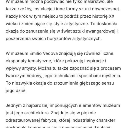
W‌ muzeum można podziwiać nie tylko malarstwo, ale
także ‌rzeźby, instalacje ⁤i inne formy sztuki nowoczesnej.⁢
Każdy krok w tym miejscu⁢ to podróż przez historię XX​
wieku i zmieniające ‌się ‍style artystyczne. ⁣To doskonała
okazja do zanurzenia się‍ w⁣ świat⁤ sztuki ⁣awangardowej i
poszerzenia‌ swoich horyzontów​ artystycznych.
W muzeum Emilio Vedova‍ znajdują się również liczne
eksponaty tematyczne, które ⁢pokazują inspiracje i
wpływy artysty.⁣ Można tu także ⁣zapoznać się z ⁢procesem
twórczym Vedovy, jego⁣ technikami⁤ i⁣ sposobami‍ myślenia.
To niezwykła okazja do zrozumienia głębszego ⁤sensu ​
jego ⁤dzieł.
Jednym z⁣ najbardziej imponujących elementów ‌muzeum
jest jego architektura. ⁤Znajduje się w ⁣pięknie
odrestaurowanej fabryce, której industrialny⁤ charakter ​
doskonale ⁣komponuje się z nowoczesnymi dziełami