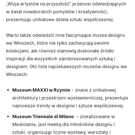
„Wizja artystów na ​przyszłość” przenosi ⁢odwiedzających‍
w świat nowatorskich pomysłów i kreatywności,
⁣prezentując ‌unikatowe ⁤dzieła sztuki współczesnej.
Warto także odwiedzić⁢ inne fascynujące muzea designu
we Włoszech, które⁤ nie ‍tylko zachwycają swoimi
kolekcjami, ale ​również stanowią doskonałe źródło
inspiracji dla wszystkich zainteresowanych sztuką⁤ i
designem. Oto lista ⁤najciekawszych⁢ muzeów ⁣designu we
Włoszech:
Muzeum ⁣MAXXI ⁢w Rzymie
– znane z unikatowej
architektury i przestrzeni ‌wystawienniczej, ⁢prezentuje‍
najnowsze⁣ trendy w designie i ⁢sztuce współczesnej.
Muzeum Triennale di Milano
⁣ – ‌zlokalizowane ⁤w‍
Mediolanie, jest mekką ⁤dla ⁤miłośników designu i
sztuki,​ organizując liczne wystawy, warsztaty i