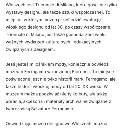
Włoszech jest ‍Triennale di Milano, które gości nie tylko
wystawy‌ designu, ale⁣ także sztuki ⁢współczesnej. To
⁤miejsce, w którym⁢ można prześledzić ewolucję
włoskiego‍ designu od⁣ lat⁤ 30. po czasy współczesne.
Triennale di Milano jest także gospodarzem wielu⁤
ważnych wydarzeń kulturalnych i edukacyjnych
związanych z⁢ designem.
Jeśli jesteś miłośnikiem mody, koniecznie odwiedź
muzeum Ferragamo⁤ w rodzinnej ​Florencji. ⁢To miejsce
‌poświęcone jest nie tylko historii marki Ferragamo,⁤ ale
‌także historii włoskiej⁤ mody od lat⁢ 20. XX wieku. W
muzeum można podziwiać⁢ nie tylko ⁤buty,⁤ ale także
ubrania, akcesoria i materiały archiwalne⁣ związane z
twórczością Salvatore Ferragamo.
Odwiedzając muzea designu we Włoszech, ⁢można