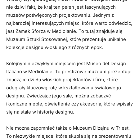
nie ⁣dziwi fakt, że‍ kraj ten pełen⁤ jest‌ fascynujących
muzeów poświęconych‌ projektowaniu.‍ Jednym z
‌najbardziej interesujących miejsc,⁤ które warto odwiedzić,
jest ⁣Zamek Sforza w Mediolanie. To ‍tutaj znajduje się
Muzeum⁣ Sztuki‍ Stosowanej, ⁤które prezentuje unikalne
⁢kolekcje designu włoskiego ⁢z różnych epok.
Kolejnym niezwykłym‍ miejscem‍ jest ‍Museo ​del​ Design⁣
Italiano w‍ Mediolanie. To⁢ prestiżowe ​muzeum prezentuje
znaczące dzieła ‍włoskich projektantów ​i firm, które
odegrały‍ kluczową rolę w kształtowaniu ⁢światowego ​
designu. ⁢Zwiedzając jego ⁣sale, można zobaczyć
ikoniczne meble, oświetlenie czy‍ akcesoria, które wpisały
się na stałe w historię designu.
Nie można zapomnieć także o ‍Muzeum‌ Dizajnu‍ w‌ Triest.
To niezwykłe miejsce, które ‍skupia się‍ na prezentowaniu