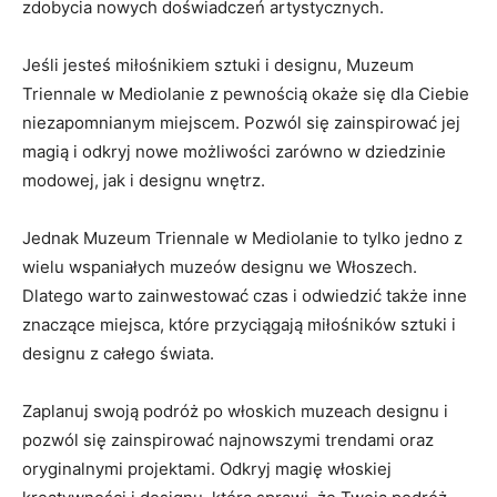
zdobycia⁤ nowych doświadczeń artystycznych.
Jeśli jesteś miłośnikiem sztuki i ​designu, Muzeum
⁢Triennale w​ Mediolanie ‍z pewnością okaże się dla Ciebie
niezapomnianym miejscem. Pozwól⁣ się⁢ zainspirować ⁣jej
magią i odkryj nowe możliwości zarówno w dziedzinie
modowej, ‍jak i designu wnętrz.
Jednak Muzeum Triennale w ⁣Mediolanie to tylko jedno ⁢z
wielu wspaniałych‍ muzeów designu we ⁤Włoszech.
Dlatego ​warto‍ zainwestować‍ czas i⁢ odwiedzić także ‌inne
‍znaczące miejsca, ⁢które przyciągają miłośników sztuki i
designu z całego ⁣świata.
Zaplanuj swoją podróż po włoskich muzeach designu i
pozwól​ się⁢ zainspirować najnowszymi​ trendami oraz⁤
oryginalnymi projektami. Odkryj magię‌ włoskiej‌