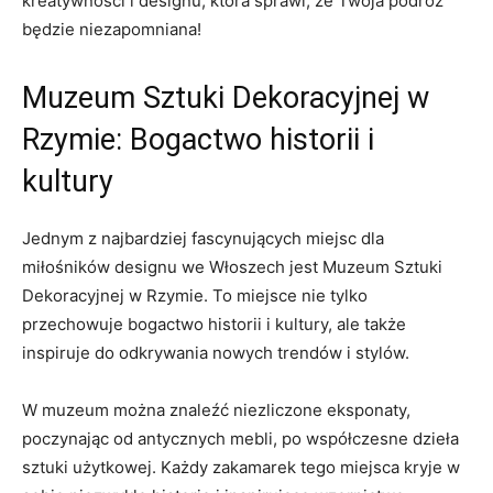
kreatywności i ⁤designu, która sprawi, że Twoja podróż
będzie niezapomniana!
Muzeum‌ Sztuki Dekoracyjnej w⁢
Rzymie:‍ Bogactwo historii i
kultury
Jednym z najbardziej fascynujących miejsc dla
⁤miłośników ⁢designu we Włoszech jest Muzeum ​Sztuki​
Dekoracyjnej w Rzymie.‌ To miejsce nie ‍tylko
przechowuje ⁤bogactwo historii i​ kultury,⁢ ale także‍
inspiruje do odkrywania nowych trendów i ‌stylów.
W muzeum można znaleźć niezliczone⁣ eksponaty,
⁣poczynając od‍ antycznych mebli, po ‌współczesne dzieła​
sztuki​ użytkowej. Każdy ‌zakamarek tego miejsca ⁣kryje w