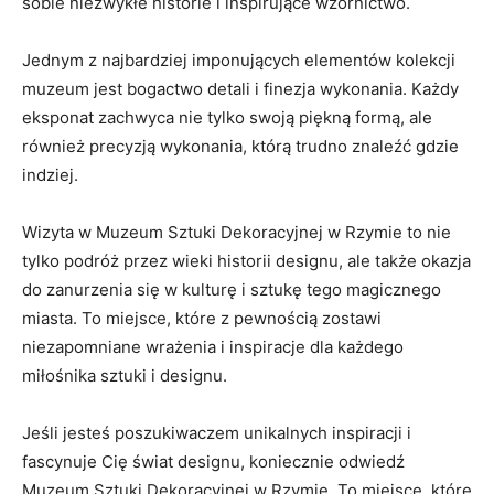
sobie niezwykłe⁤ historie i⁢ inspirujące wzornictwo.
Jednym⁣ z ⁤najbardziej imponujących elementów ⁣kolekcji
⁢muzeum ⁤jest bogactwo⁢ detali i ‌finezja wykonania. Każdy
⁣eksponat zachwyca nie tylko swoją piękną​ formą, ⁣ale
również precyzją‍ wykonania, ⁤którą ​trudno⁤ znaleźć gdzie
indziej.
Wizyta ​w Muzeum Sztuki Dekoracyjnej w‌ Rzymie ⁤to nie
tylko podróż przez⁢ wieki historii designu, ⁣ale także ⁤okazja
do zanurzenia się w kulturę i⁤ sztukę tego magicznego
miasta. To miejsce, które z pewnością zostawi
niezapomniane⁤ wrażenia​ i inspiracje dla każdego
miłośnika sztuki i designu.
Jeśli jesteś‍ poszukiwaczem⁤ unikalnych inspiracji i
fascynuje‍ Cię świat‍ designu,⁢ koniecznie odwiedź
Muzeum Sztuki Dekoracyjnej w Rzymie. To miejsce, które