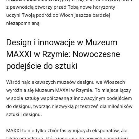
z pewnością otworzy przed Tobą nowe horyzonty i
uczyni Twoją⁣ podróż do​ Włoch jeszcze bardziej
niezapomnianą.
Design i ​innowacje⁣ w​ Muzeum
MAXXI w Rzymie:​ Nowoczesne
‍podejście do sztuki
Wśród najciekawszych ​muzeów designu we Włoszech
wyróżnia się Muzeum​ MAXXI w ​Rzymie. To miejsce łączy
w sobie ⁣sztukę współczesną z innowacyjnym podejściem
do⁣ designu, tworząc​ niezwykłą przestrzeń dla miłośników
‍sztuki i designu.
MAXXI to ⁣nie tylko zbiór fascynujących ⁣eksponatów, ale
także przestrzeń, która inspiruje⁤ do ⁢nowych pomysłów i​