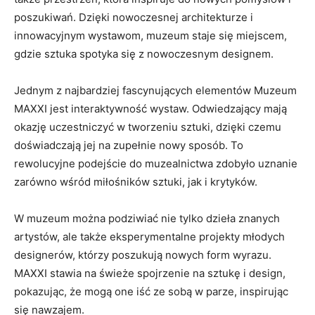
poszukiwań. Dzięki nowoczesnej architekturze i
innowacyjnym wystawom,⁤ muzeum​ staje​ się ⁤miejscem,
gdzie ​sztuka spotyka się z nowoczesnym designem.
Jednym z najbardziej ‌fascynujących⁣ elementów ⁢Muzeum
MAXXI jest interaktywność ​wystaw. Odwiedzający mają
okazję‍ uczestniczyć w⁤ tworzeniu sztuki, ⁢dzięki czemu⁤
doświadczają ⁤jej​ na zupełnie nowy sposób. To
rewolucyjne ‍podejście do muzealnictwa⁣ zdobyło uznanie
zarówno wśród⁢ miłośników sztuki, jak i krytyków.
W ⁣muzeum⁣ można podziwiać nie⁢ tylko dzieła⁣ znanych
artystów, ale także ⁤eksperymentalne projekty młodych
designerów, którzy poszukują nowych form wyrazu.
⁢MAXXI stawia na świeże spojrzenie ⁤na ‌sztukę i⁤ design,
pokazując,⁢ że ⁤mogą one ⁣iść ze sobą‍ w parze, inspirując
się​ nawzajem.