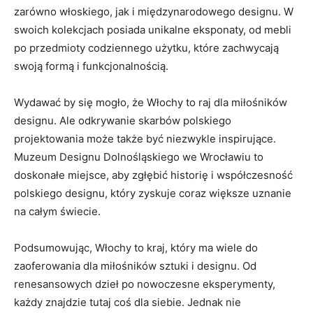
‌zarówno włoskiego, jak i międzynarodowego designu. W⁣
swoich kolekcjach posiada unikalne eksponaty, od mebli
⁤po‌ przedmioty codziennego użytku, które zachwycają
⁢swoją formą i⁣ funkcjonalnością.
Wydawać​ by się ⁢mogło, ​że Włochy to raj‌ dla miłośników
designu. Ale odkrywanie skarbów polskiego
projektowania może także ⁢być niezwykle ‌inspirujące.
Muzeum Designu Dolnośląskiego we Wrocławiu to​
doskonałe miejsce, aby zgłębić historię i współczesność
⁢polskiego designu, który zyskuje ⁣coraz większe uznanie
na całym świecie.
Podsumowując, Włochy to kraj, który ⁤ma wiele do
zaoferowania dla miłośników sztuki i ⁢designu. Od
renesansowych dzieł po nowoczesne eksperymenty,
⁣każdy‍ znajdzie‍ tutaj coś dla siebie. Jednak⁤ nie