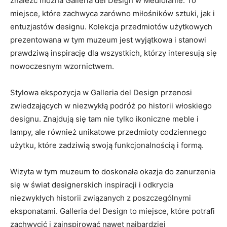
znaleźć można Galleria del⁣ Design ⁤w‌ Mediolanie. To
miejsce, które zachwyca zarówno miłośników sztuki,​ jak i
entuzjastów⁣ designu. Kolekcja przedmiotów użytkowych
‌prezentowana w⁣ tym⁣ muzeum ​jest ​wyjątkowa ⁢i‍ stanowi
prawdziwą⁢ inspirację dla wszystkich, którzy interesują ⁢się
nowoczesnym wzornictwem.
Stylowa ekspozycja w Galleria del⁤ Design przenosi⁣
zwiedzających w niezwykłą podróż po historii włoskiego
designu. Znajdują się tam nie ⁤tylko ikoniczne⁣ meble⁤ i
‌lampy, ale⁢ również unikatowe ⁣przedmioty codziennego
użytku, które⁤ zadziwią swoją funkcjonalnością i formą.
Wizyta w⁢ tym​ muzeum to doskonała okazja do zanurzenia
się w świat designerskich inspiracji i odkrycia
niezwykłych historii ⁤związanych z poszczególnymi
eksponatami. Galleria ‌del Design‍ to‌ miejsce, które potrafi⁣
zachwycić ⁣i zainspirować‍ nawet najbardziej⁤