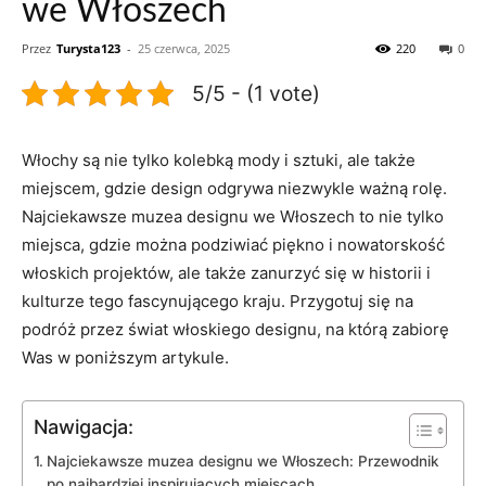
we Włoszech
Przez
Turysta123
-
25 czerwca, 2025
220
0
5/5 - (1 vote)
Włochy są nie tylko⁣ kolebką mody i sztuki, ale także
miejscem, gdzie design odgrywa niezwykle ważną rolę.
Najciekawsze⁢ muzea designu we Włoszech‍ to ⁤nie tylko
miejsca,⁣ gdzie można podziwiać piękno i nowatorskość
włoskich projektów, ⁣ale⁤ także zanurzyć ​się⁤ w⁣ historii‌ i
kulturze tego fascynującego‌ kraju. Przygotuj się na‌
podróż przez świat włoskiego designu, na ‍którą zabiorę
‌Was w poniższym artykule.
Nawigacja:
Najciekawsze⁢ muzea designu we Włoszech: Przewodnik
po najbardziej inspirujących miejscach