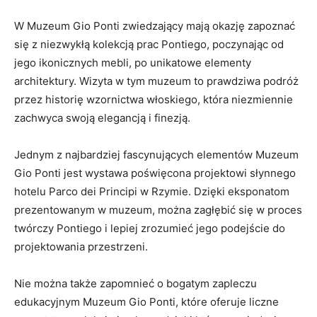
W Muzeum‍ Gio Ponti zwiedzający mają okazję ​zapoznać⁢
się z niezwykłą ⁣kolekcją prac Pontiego,⁣ poczynając ⁣od
jego​ ikonicznych mebli, po‍ unikatowe elementy
architektury. ⁤Wizyta w tym muzeum to ⁢prawdziwa podróż
przez historię wzornictwa ⁣włoskiego, ⁢która niezmiennie
zachwyca swoją elegancją i finezją.
Jednym z najbardziej fascynujących elementów‍ Muzeum
Gio Ponti ⁢jest wystawa poświęcona projektowi ⁤słynnego
⁣hotelu⁣ Parco⁢ dei Principi w Rzymie. ‍Dzięki‍ eksponatom⁢
prezentowanym‍ w ⁢muzeum, można ⁤zagłębić się w proces
⁢twórczy Pontiego i ​lepiej zrozumieć jego⁣ podejście ​do​
projektowania przestrzeni.
Nie⁢ można⁢ także zapomnieć o bogatym zapleczu
edukacyjnym Muzeum Gio Ponti, które oferuje⁢ liczne