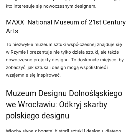
kto interesuje się ⁤nowoczesnym‌ designem.
MAXXI National Museum⁤ of 21st Century
Arts
To niezwykłe muzeum sztuki współczesnej znajduje‌ się⁣
w Rzymie i⁤ prezentuje⁣ nie tylko dzieła sztuki, ale także
nowoczesne projekty designu.⁢ To​ doskonałe miejsce, by
zobaczyć, jak​ sztuka ‍i design mogą ⁣współistnieć i
wzajemnie się ​inspirować.
Muzeum Designu Dolnośląskiego ​
we Wrocławiu: ⁢Odkryj‌ skarby​
polskiego designu
Włochy słyną z bogatej historii sztuki i⁢ designu, dlatego