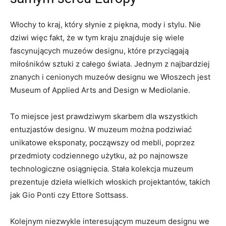
Włochy to kraj, który słynie z​ piękna, mody‌ i stylu. Nie
dziwi więc ‌fakt, że ⁢w⁢ tym kraju znajduje się wiele
fascynujących ⁤muzeów designu, które ⁢przyciągają
miłośników sztuki z całego świata. Jednym ⁣z ​najbardziej
znanych i cenionych muzeów designu we ‌Włoszech⁤ jest ​
Museum of Applied‍ Arts⁢ and Design ⁣w Mediolanie.
To miejsce ‍jest prawdziwym skarbem ⁢dla wszystkich
entuzjastów designu. W ⁤muzeum ‍można podziwiać
unikatowe eksponaty, począwszy od mebli, poprzez
przedmioty codziennego⁤ użytku,⁤ aż po ​najnowsze
technologiczne⁣ osiągnięcia. Stała kolekcja⁢ muzeum
prezentuje‌ dzieła wielkich włoskich ⁤projektantów, takich‍
jak Gio Ponti ⁢czy ⁣Ettore Sottsass.
Kolejnym ‍niezwykle interesującym ⁣muzeum⁢ designu we‌