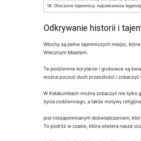
Otoczone tajemnicą: najciekawsze legend
Odkrywanie historii i ta
Włochy są pełne tajemniczych ⁢miejsc, które
Wiecznym Miastem.
Te ‍podziemne ​korytarze i‍ grobowce są ⁤św
⁢można poczuć duch przeszłości i zobaczyć m
W Katakumbach można zobaczyć nie tylko groby
życia codziennego, a także motywy religijne
jest niezapomnianym doświadczeniem,​ które p
To podróż w czasie, która otwiera nasze oczy n