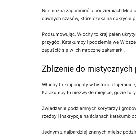
Nie można zapomnieć ‌o podziemiach Mediolanu
dawnych czasów, które czeka⁢ na ⁢odkrycie
Podsumowując, Włochy ⁤to kraj ‍pełen ​ukryt
przygód. Katakumby i podziemia we Włoszech k
zapuścić ‍się⁢ w ​ich mroczne zakamarki.
Zbliżenie do​ mistycznyc
Włochy ‌to kraj bogaty⁢ w ⁤historię⁤ i tajem
Katakumby to⁢ niezwykłe miejsce, gdzie turyś
Zwiedzanie ⁤podziemnych korytarzy ⁤i⁤ grobo
rzeźby i inskrypcje ​na ścianach katakumb 
Jednym⁢ z najbardziej znanych miejsc podzie