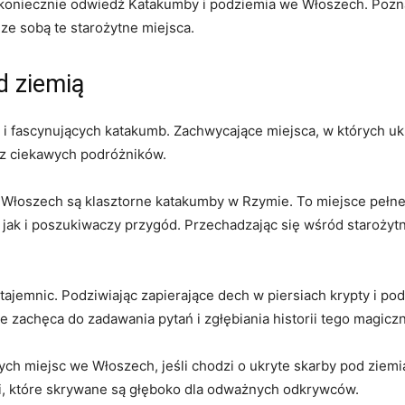
y, koniecznie odwiedź Katakumby⁣ i podziemia we Włoszech.‌ Poznaj
ze‍ sobą te starożytne miejsca.
d ziemią
i i fascynujących katakumb. Zachwycające miejsca, w których‍ ukry
ez ciekawych podróżników.
łoszech‍ są ⁣klasztorne katakumby w Rzymie. To miejsce pełne⁤ 
 jak i poszukiwaczy przygód. Przechadzając się⁤ wśród‌ staroży
tajemnic. ‌Podziwiając zapierające dech w piersiach ​krypty i ​po
zachęca do‌ zadawania ⁤pytań ‍i zgłębiania ‌historii tego ‍magicz
ch ⁣miejsc we Włoszech, jeśli chodzi o ukryte skarby pod ziemią.
i, które skrywane są głęboko dla odważnych​ odkrywców.