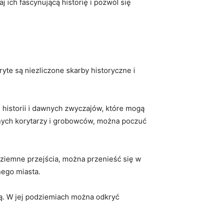
 ich fascynującą historię i pozwól się‍
te są niezliczone ⁣skarby⁣ historyczne​ i
historii i dawnych zwyczajów, które mogą ​
tnych‍ korytarzy⁤ i grobowców, można poczuć
dziemne⁣ przejścia, można ​przenieść się⁣ w
nego⁤ miasta.
 W ⁣jej ​podziemiach⁤ można⁤ odkryć