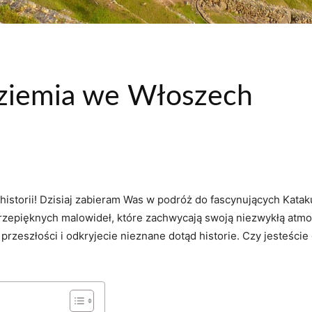
ziemia we Włoszech
 i historii! Dzisiaj zabieram Was w‌ podróż do fascynujących Ka
⁣przepięknych malowideł, które zachwycają swoją niezwykłą atmo
y przeszłości i odkryjecie ⁢nieznane dotąd historie. Czy jesteś