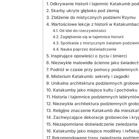
Odkrywanie historii i tajemnic Katakumb ‌p
Skarby ukryte głęboko ⁣pod ziemią
Zbliżenie do​ mistycznych podziemi Rzymu
Wartościowe⁤ lekcje z historii ‌w Katakumba
Od ⁤idei⁤ do⁢ rzeczywistości
Zagłębienie‌ się w tajemnice historii
Spotkanie ‌z ‍mistycznym ⁤światem podziem
Nauka poprzez doświadczenie
Inspirujące opowieści o życiu i ⁣śmierci
Niezwykłe malowidła ścienne jako świadect
Podróż w czasie przy ‌pomocy ⁣podziemnych
Misterium Katakumb: ⁢sekrety i zagadki
Unikalna architektura podziemnych grobo
Katakumby ‍jako miejsce ‌kultu i​ pochówku
Historia i​ tajemnice podziemnych labiryntó
Niezwykła architektura⁢ podziemnych⁤ gro
Religijne znaczenie ​Katakumb dla miesz
Zachwycające dekoracje grobowców⁣ i kry
Niezapomniane doświadczenie zwiedzania
Katakumby jako miejsce modlitwy ​i ⁢refleksj
Rekomendowane trasy zwiedzania ‍podziemn