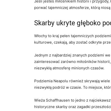
Jeśli jesteś⁢ miłośnikiem historii i przygod
porwać⁣ tajemniczej atmosferze, którą niosą 
Skarby ukryte głęboko ⁣po
Włochy‍ to ⁣kraj pełen‍ tajemniczych podziem
kulturowe, czekają, aby zostać odkryte prz
Jednym z najbardziej znanych ⁣podziemi we W
zainteresować zarówno miłośników historii,⁣
⁢niezwykłą atmosferę‍ minionych czasów.
Podziemia⁤ Neapolu ⁣również ⁢skrywają wiele 
niezwykłą podróż w czasie. To miejsce, które 
Wieża Schaffhausen to jedno z⁣ najciekawszy
historyczne skarby oraz zagadki przeszłośc