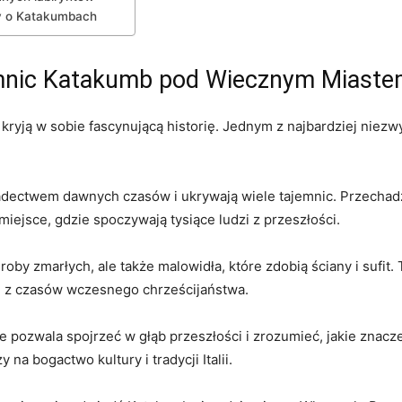
y o⁣ Katakumbach
jemnic Katakumb ‌pod ‌Wiecznym Miast
 ​kryją w ⁣sobie fascynującą historię. Jednym z najbardziej niez
iadectwem dawnych czasów i ukrywają⁣ wiele tajemnic. Przechadz
iejsce, gdzie spoczywają tysiące ludzi z przeszłości.
 ‍zmarłych, ⁣ale także malowidła, które zdobią ⁣ściany i sufit. ⁢
 z ⁤czasów⁤ wczesnego‍ chrześcijaństwa.
ozwala spojrzeć w‍ głąb przeszłości⁣ i⁢ zrozumieć, jakie⁢ znaczen
a bogactwo⁣ kultury‌ i⁢ tradycji Italii.