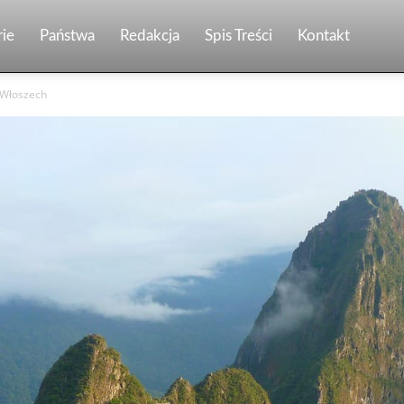
ie
Państwa
Redakcja
Spis Treści
Kontakt
 Włoszech