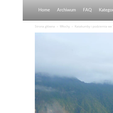
Home
Archiwum
FAQ
Kategor
Strona główna
Włochy
Katakumby i podziemia we