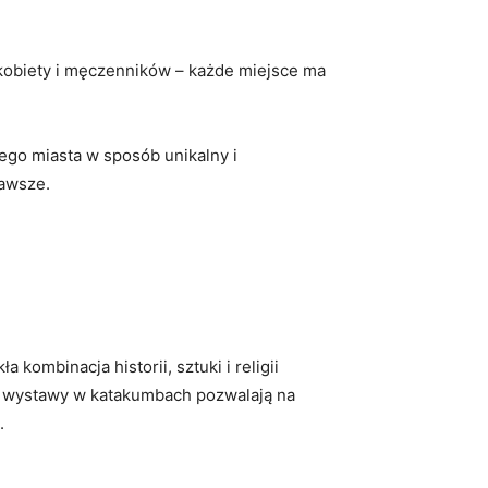
 kobiety i męczenników‌ – każde miejsce ma
tego ⁤miasta w sposób unikalny i
zawsze.
binacja⁣ historii, ⁢sztuki ⁣i religii⁢
 i wystawy w⁤ katakumbach pozwalają na
.