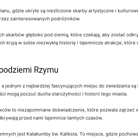
,‍ gdzie ukryte są ‍niezliczone⁢ skarby artystyczne i kulturowe.
 przez zainteresowanych podróżników.
ych ‌skarbów głęboko pod ziemią,‌ które⁤ czekają, aby⁣ zostać od
ryją w sobie ⁢niezwykłą historię ‍i​ tajemnicze atrakcje,‍ które 
h podziemi Rzymu
nice, a jednym‌ z najbardziej fascynujących miejsc do zwiedzania 
ci mogą poczuć ducha starożytności ⁢i historii​ tego⁢ miasta.
wców to​ niezapomniane doświadczenie, ⁤które pozwala zajrzeć w 
odkrywają przed‌ nami tajemnice tamtych czasów.
mnych ‌jest Katakumby św.⁣ Kaliksta. To miejsce, gdzie pochowani