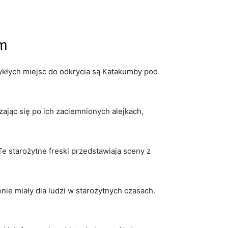
em
wykłych ​miejsc do odkrycia są Katakumby pod
ając się po⁤ ich zaciemnionych alejkach,
Te starożytne freski ‌przedstawiają sceny z
ie miały dla ludzi​ w starożytnych ‍czasach.