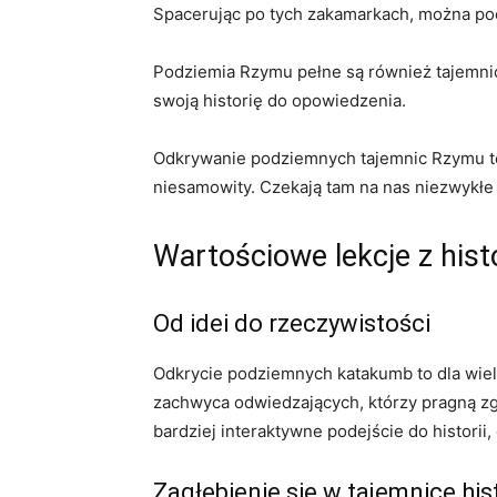
Spacerując po tych⁤ zakamarkach, można‍ poc
Podziemia Rzymu ​pełne są również tajemnic
swoją historię do ​opowiedzenia.
Odkrywanie podziemnych tajemnic Rzymu to nie
niesamowity. Czekają tam na nas niezwykłe 
Wartościowe⁤ lekcje z his
Od ⁤idei⁤ do⁢ rzeczywistości
Odkrycie podziemnych ​katakumb to dla wielu t
zachwyca⁢ odwiedzających, którzy pragną​ z
bardziej⁣ interaktywne podejście do historii
Zagłębienie‌ się w tajemnice hist