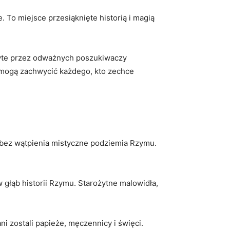
 To ⁤miejsce przesiąknięte historią i magią
kryte ‌przez odważnych poszukiwaczy
⁢mogą zachwycić każdego,‍ kto ⁣zechce⁢
są bez ​wątpienia​ mistyczne podziemia Rzymu.
⁣głąb historii Rzymu.⁢ Starożytne malowidła,
 zostali papieże, męczennicy‌ i ⁢święci.