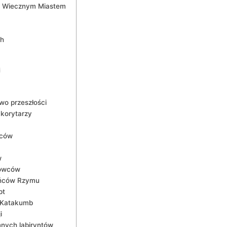
od ‌Wiecznym Miastem
ch
i
wo przeszłości
 korytarzy
wców
w
bowców
kańców Rzymu
pt
 Katakumb
i
ych‍ labiryntów