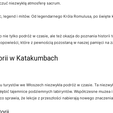
zuć ⁢niezwykłą​ atmosferę ‍sacrum.
,⁣ legend i⁣ mitów. Od legendarnego Króla Romulusa, po święte
​ tylko podróż w czasie, ale też okazja ‌do poznania historii⁤ 
opowieści,‌ które ‌z pewnością pozostaną​ w naszej pamięci na 
torii ‌w Katakumbach
urystów⁣ we Włoszech⁣ niezwykła podróż⁢ w czasie. Ta niezwykła kom
głębić‌ tajemnice podziemnych‌ labiryntów.‌ Współczesne muzea
, co ⁣sprawia, że lekcje z przeszłości nabierają nowego znaczenia
orii