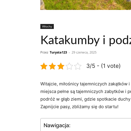
Włochy
Katakumby i pod
Przez
Turysta123
-
29 czerwca, 2025
3/5 - (1 vote)
Witajcie, miłośnicy‌ tajemniczych zakątków⁣
miejsca ⁢pełne są tajemniczych zabytków i 
podróż w ​głąb⁤ ziemi, gdzie spotkacie⁢ duch
‌Zapnijcie ‌pasy, zbliżamy się do startu!
Nawigacja: