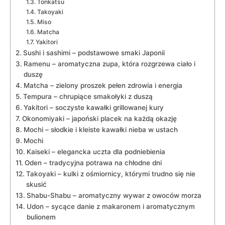
Tonkatsu
Takoyaki
Miso
Matcha
Yakitori
Sushi i sashimi – podstawowe smaki Japonii
Ramenu – aromatyczna zupa, która rozgrzewa ciało i
duszę
Matcha – zielony proszek pełen zdrowia i energia
Tempura – chrupiące smakołyki z duszą
Yakitori – soczyste kawałki grillowanej kury
Okonomiyaki – japoński placek na każdą okazję
Mochi – słodkie i kleiste kawałki nieba w ustach
Mochi
Kaiseki – elegancka uczta dla podniebienia
Oden – tradycyjna potrawa na chłodne dni
Takoyaki – kulki z ośmiornicy, którymi trudno się nie
skusić
Shabu-Shabu – aromatyczny wywar z owoców morza
Udon – sycące danie z makaronem i aromatycznym
bulionem