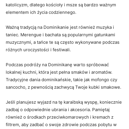
katolicyzm, dlatego kościoły ‌i msze są bardzo ⁣ważnym‍
elementem ich życia codziennego.
Ważną tradycją na Dominikanie⁢ jest również muzyka i‍
taniec. ⁤Merengue i bachata​ są popularnymi ⁢gatunkami
muzycznymi,⁤ a tańce te są ‍często wykonywane‍ podczas
różnych uroczystości i festiwali.
Podczas ⁤podróży na Dominikanę warto spróbować
lokalnej ‍kuchni, która jest⁢ pełna smaków i aromatów.
Tradycyjne dania dominikańskie,‍ takie jak mofongo czy‌
sancocho, z pewnością zachwycą Twoje kubki smakowe.
Jeśli planujesz wyjazd na⁣ tę karaibską wyspę, koniecznie‌
zadbaj o odpowiednie ubrania i akcesoria. Pamiętaj
również o środkach przeciwkomarowych i kremach z
filtrem, ⁤aby zadbać o swoje zdrowie podczas ‍pobytu w