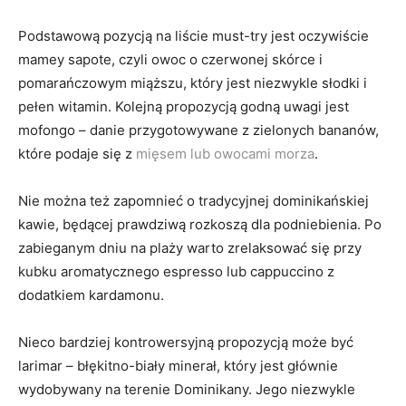
Podstawową⁤ pozycją na liście must-try jest oczywiście
mamey sapote, czyli⁤ owoc o czerwonej skórce i
pomarańczowym miąższu, który jest niezwykle słodki i
pełen witamin. ‍Kolejną propozycją godną⁣ uwagi jest
mofongo – danie ​przygotowywane z zielonych​ bananów,
które podaje się z
mięsem lub owocami morza
.
Nie można też zapomnieć o tradycyjnej dominikańskiej
kawie, będącej prawdziwą rozkoszą dla podniebienia. Po
zabieganym dniu na plaży warto ​zrelaksować się przy
‌kubku aromatycznego espresso lub cappuccino z
⁣dodatkiem​ kardamonu.
Nieco ​bardziej kontrowersyjną propozycją może być
larimar – błękitno-biały minerał, który jest głównie
wydobywany ‍na ⁣terenie Dominikany. Jego​ niezwykle