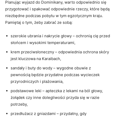
Planując wyjazd do⁢ Dominikany, warto odpowiednio⁣ się
przygotować i ⁤spakować ‍odpowiednie rzeczy, które⁤ będą
niezbędne ⁤podczas pobytu⁢ w tym​ egzotycznym kraju.
Pamiętaj o tym, żeby zabrać ze sobą:
szerokie ubrania i ⁢nakrycie głowy – ochronią cię przed
słońcem i wysokimi temperaturami,
krem przeciwsłoneczny – odpowiednia ochrona skóry
jest​ kluczowa na Karaibach,
sandały i buty⁤ do⁣ wody – wygodne obuwie z
pewnością‍ będzie ⁣przydatne ⁣podczas wycieczek
przyrodniczych i plażowania,
podstawowe leki – apteczka z lekami na⁣ ból‍ głowy,
żołądek czy inne dolegliwości przyda ‌się w razie
potrzeby,
przedłużacz z⁢ gniazdami – przydatny, gdy