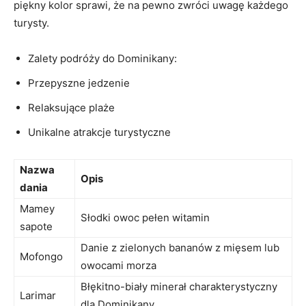
piękny ‍kolor sprawi, że na pewno zwróci uwagę każdego
turysty.
Zalety podróży⁤ do Dominikany:
Przepyszne jedzenie
Relaksujące plaże
Unikalne atrakcje turystyczne
Nazwa​
Opis
dania
Mamey
Słodki owoc pełen ​witamin
sapote
Danie ‌z zielonych bananów z mięsem lub
Mofongo
owocami morza
Błękitno-biały minerał‍ charakterystyczny ​
Larimar
dla Dominikany